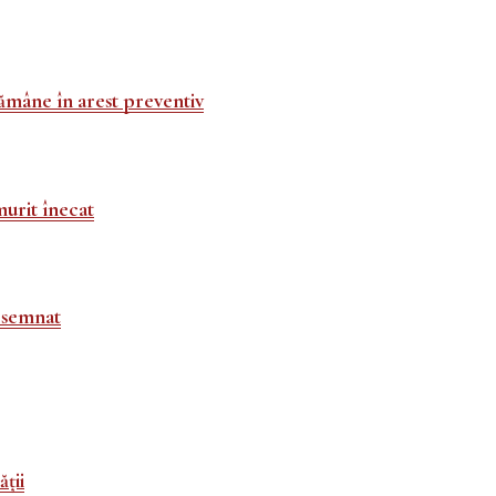
rămâne în arest preventiv
urit înecat
t semnat
ții