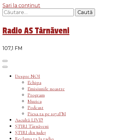
Sari la conținut
Caută
după:
Radio AS Târnãveni
107,1 FM
Despre NOI
Echipa
Emisiunile noastre
Program
Muzica
Podcast
Piesa ta pe 107.1FM
Ascultă LIVE!
ȘTIRI Târnăveni
ȘTIRI din județ
Reclama ta la radio