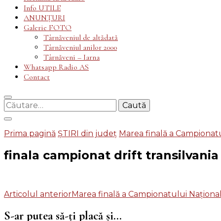
Info UTILE
ANUNȚURI
Galerie FOTO
Târnăveniul de altădată
Târnăveniul anilor 2000
Târnăveni – Iarna
Whatsapp Radio AS
Contact
Caută
după:
Prima pagină
ȘTIRI din județ
Marea finală a Campionatul
finala campionat drift transilvani
Navigare
Articolul anterior
Marea finală a Campionatului Național 
în
S-ar putea să-ți placă și...