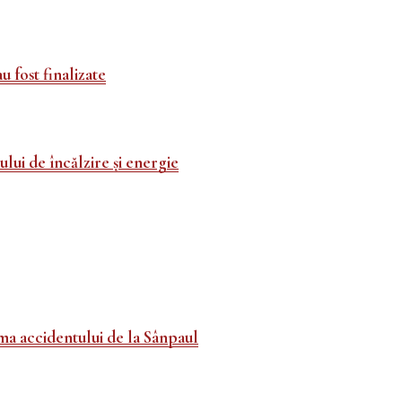
u fost finalizate
ui de încălzire și energie
ma accidentului de la Sânpaul