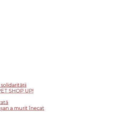
lidarității
: PET SHOP UP!
zată
șan a murit înecat