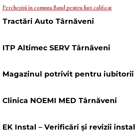
Percheziții în comuna Band pentru furt calificat
Tractări Auto Târnăveni
ITP Altimec SERV Târnăveni
Magazinul potrivit pentru iubitori
Clinica NOEMI MED Târnăveni
EK Instal – Verificări și revizii inst