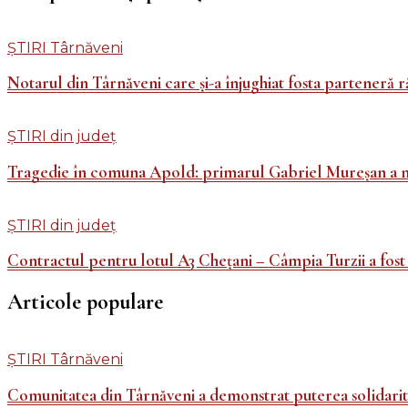
articole
ȘTIRI Târnăveni
Notarul din Târnăveni care și-a înjughiat fosta parteneră 
ȘTIRI din județ
Tragedie în comuna Apold: primarul Gabriel Mureșan a m
ȘTIRI din județ
Contractul pentru lotul A3 Chețani – Câmpia Turzii a fos
Articole populare
ȘTIRI Târnăveni
Comunitatea din Târnăveni a demonstrat puterea solidarită