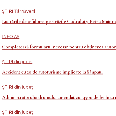
ȘTIRI Târnăveni
Lucrările de asfaltare pe străzile Codrului și Petru Maior a
INFO AS
Completează formularul necesar pentru obținerea ajutorul
ȘTIRI din județ
Accident cu 20 de autoturisme implicate la Sânpaul
ȘTIRI din județ
Administratorului drumului amendat cu 14500 de lei în ur
ȘTIRI din județ