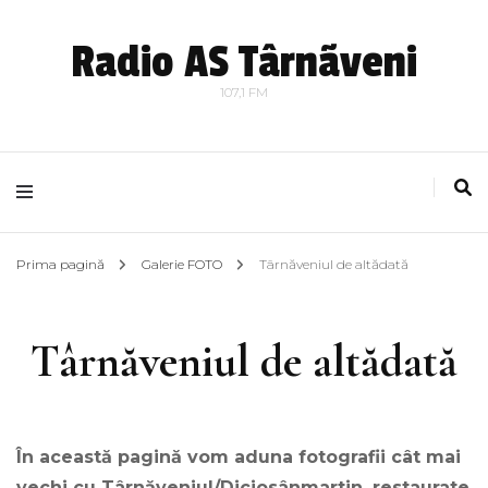
Radio AS Târnãveni
107,1 FM
Prima pagină
Galerie FOTO
Târnăveniul de altădată
Târnăveniul de altădată
În această pagină vom aduna fotografii cât mai
vechi cu Târnăveniul/Diciosânmartin, restaurate