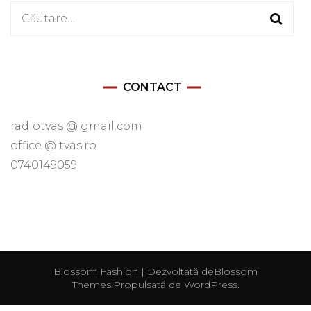
Caută
după:
CONTACT
radiotvas @ gmail.com
office @ tvas.ro
0740149059
Blossom Fashion | Dezvoltată de
Blossom
Themes
.Propulsată de
WordPress
.