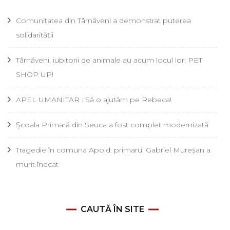
Comunitatea din Târnăveni a demonstrat puterea
solidarității
Târnăveni, iubitorii de animale au acum locul lor: PET
SHOP UP!
APEL UMANITAR : Să o ajutăm pe Rebeca!
Școala Primară din Seuca a fost complet modernizată
Tragedie în comuna Apold: primarul Gabriel Mureșan a
murit înecat
CAUTĂ ÎN SITE