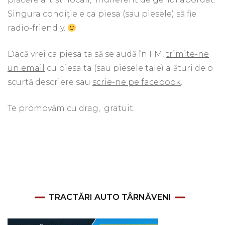
Singura condiție e ca piesa (sau piesele) să fie
radio-friendly.
Dacă vrei ca piesa ta să se audă în FM,
trimite-ne
un email
cu piesa ta (sau piesele tale) alături de o
scurtă descriere sau
scrie-ne pe facebook
.
Te promovăm cu drag, gratuit.
TRACTĂRI AUTO TÂRNĂVENI