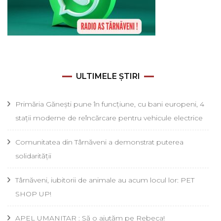
ULTIMELE ȘTIRI
Primăria Gănești pune în funcțiune, cu bani europeni, 4
stații moderne de reîncărcare pentru vehicule electrice
Comunitatea din Târnăveni a demonstrat puterea
solidarității
Târnăveni, iubitorii de animale au acum locul lor: PET
SHOP UP!
APEL UMANITAR : Să o ajutăm pe Rebeca!