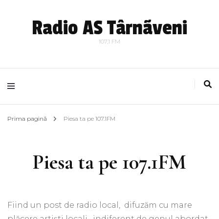
Radio AS Târnãveni
107,1 FM
Prima pagină
Piesa ta pe 107.1FM
Piesa ta pe 107.1FM
Fiind un post de radio local, difuzăm cu mare
plăcere artiști locali, indiferent de genul abordat.