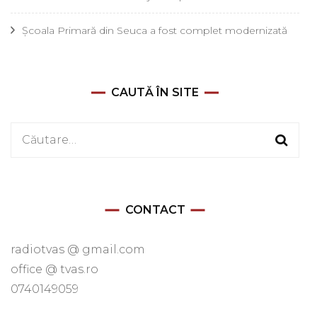
Școala Primară din Seuca a fost complet modernizată
CAUTĂ ÎN SITE
Caută
după:
CONTACT
radiotvas @ gmail.com
office @ tvas.ro
0740149059