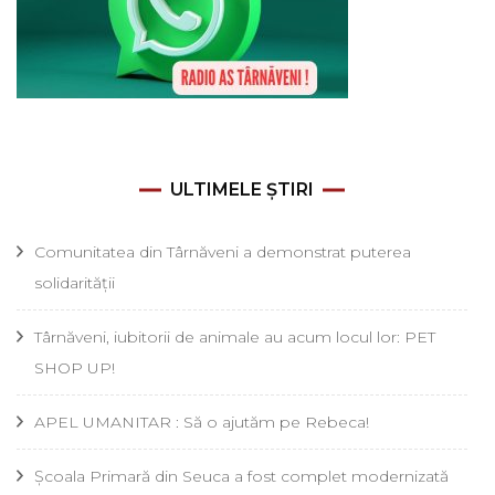
ULTIMELE ȘTIRI
Comunitatea din Târnăveni a demonstrat puterea
solidarității
Târnăveni, iubitorii de animale au acum locul lor: PET
SHOP UP!
APEL UMANITAR : Să o ajutăm pe Rebeca!
Școala Primară din Seuca a fost complet modernizată