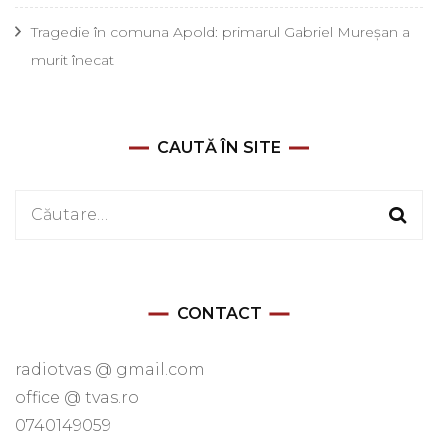
Tragedie în comuna Apold: primarul Gabriel Mureșan a
murit înecat
CAUTĂ ÎN SITE
Caută
după:
CONTACT
radiotvas @ gmail.com
office @ tvas.ro
0740149059