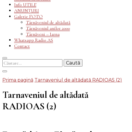
Info UTILE
ANUNȚURI
Galerie FOTO
Târnăveniul de altădată
Târnăveniul anilor 2000
Târnăveni – Iarna
Whatsapp Radio AS
Contact
Caută
după:
Prima pagină
Tarnaveniul de altădată RADIOAS (2)
Tarnaveniul de altădată
RADIOAS (2)