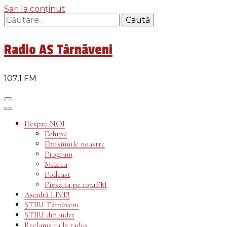
Sari la conținut
Caută
după:
Radio AS Târnãveni
107,1 FM
Despre NOI
Echipa
Emisiunile noastre
Program
Muzica
Podcast
Piesa ta pe 107.1FM
Ascultă LIVE!
ȘTIRI Târnăveni
ȘTIRI din județ
Reclama ta la radio