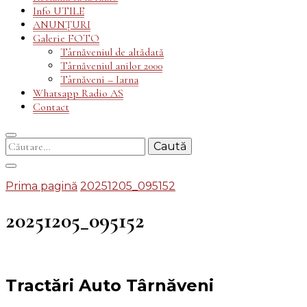
Info UTILE
ANUNȚURI
Galerie FOTO
Târnăveniul de altădată
Târnăveniul anilor 2000
Târnăveni – Iarna
Whatsapp Radio AS
Contact
Caută
după:
Prima pagină
20251205_095152
20251205_095152
Tractări Auto Târnăveni