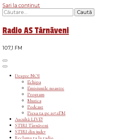
Sari la conținut
Caută
după:
Radio AS Târnãveni
107,1 FM
Despre NOI
Echipa
Emisiunile noastre
Program
Muzica
Podcast
Piesa ta pe 107.1FM
Ascultă LIVE!
ȘTIRI Târnăveni
ȘTIRI din județ
Reclama ta la radio