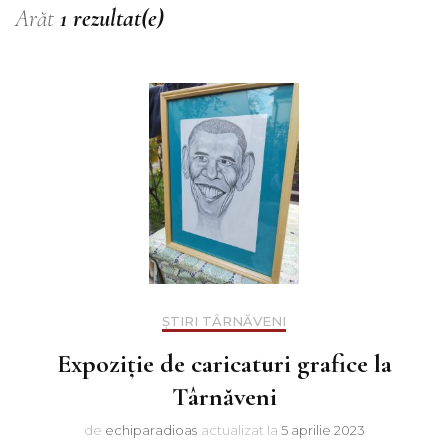
Arăt
1 rezultat(e)
ȘTIRI TÂRNĂVENI
Expoziție de caricaturi grafice la
Târnăveni
de
echiparadioas
actualizat la
5 aprilie 2023