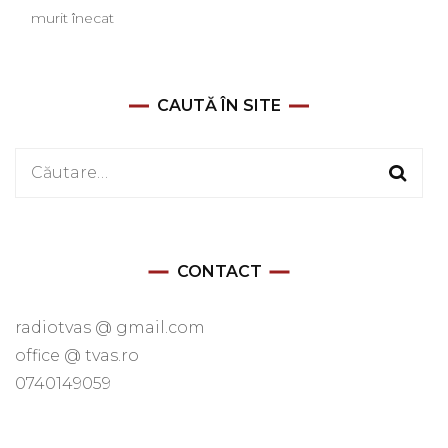
murit înecat
CAUTĂ ÎN SITE
Caută
după:
CONTACT
radiotvas @ gmail.com
office @ tvas.ro
0740149059