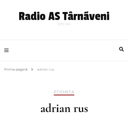
Radio AS Târnãveni
107,1 FM
Prima pagină
adrian rus
ETICHETA
adrian rus