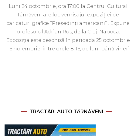
Luni 24 octombrie, ora 17:00 la Centrul Cultural
Târnăveni are loc vernisajul expoziției de
caricaturi grafice ”Președinți americani” . Expune
profesorul Adrian Rus, de la Cluj-Napoca.
Expoziția este deschisă în perioada 25 octombrie
– 6 noiembrie, între orele 8-16, de luni până vineri.
TRACTĂRI AUTO TÂRNĂVENI