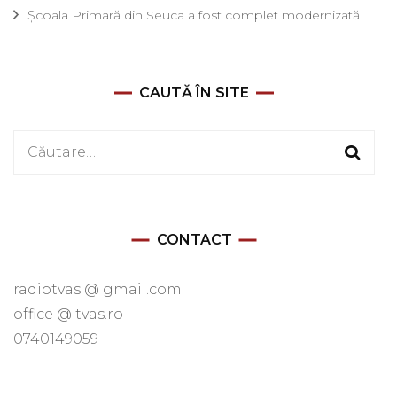
Școala Primară din Seuca a fost complet modernizată
CAUTĂ ÎN SITE
Caută
după:
CONTACT
radiotvas @ gmail.com
office @ tvas.ro
0740149059