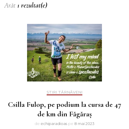
Arăt
1 rezultat(e)
ȘTIRI TÂRNĂVENI
Csilla Fulop, pe podium la cursa de 47
de km din Făgăraș
de
echiparadioas
pe
8 mai 2023