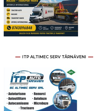
ITP ALTIMEC SERV TÂRNĂVENI