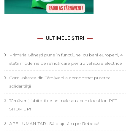
ULTIMELE ȘTIRI
Primăria Gănești pune în funcțiune, cu bani europeni, 4
stații moderne de reîncărcare pentru vehicule electrice
Comunitatea din Târnăveni a demonstrat puterea
solidarității
Târnăveni, iubitorii de animale au acum locul lor: PET
SHOP UP!
APEL UMANITAR : Să o ajutăm pe Rebeca!