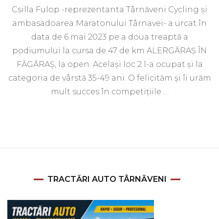
Csilla Fulop -reprezentanta Târnăveni Cycling și
ambasadoarea Maratonului Târnavei- a urcat în
data de 6 mai 2023 pe a doua treaptă a
podiumului la cursa de 47 de km ALERGĂRAȘ ÎN
FĂGĂRAȘ, la open. Același loc 2 l-a ocupat și la
categoria de vârstă 35-49 ani. O felicităm și îi urăm
mult succes în competițiile …
TRACTĂRI AUTO TÂRNĂVENI