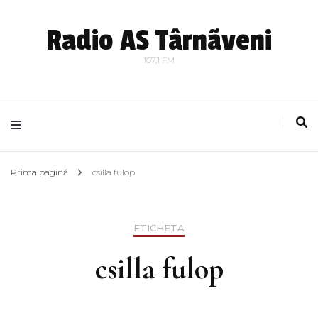
Radio AS Târnãveni
107,1 FM
Prima pagină
csilla fulop
ETICHETA
csilla fulop