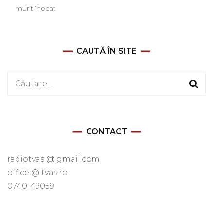
murit înecat
CAUTĂ ÎN SITE
Caută
după:
CONTACT
radiotvas @ gmail.com
office @ tvas.ro
0740149059