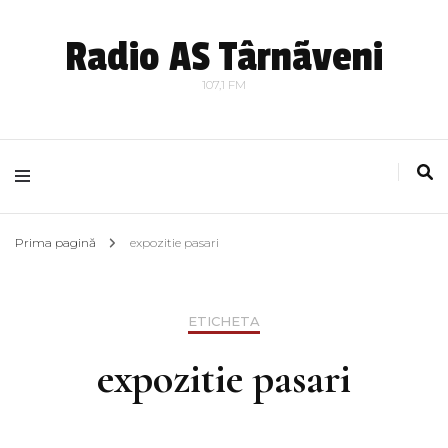
Radio AS Târnãveni
107,1 FM
Prima pagină
expozitie pasari
ETICHETA
expozitie pasari