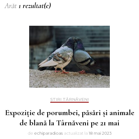
Arăt
1 rezultat(e)
ȘTIRI TÂRNĂVENI
Expoziție de porumbei, păsări și animale
de blană la Târnăveni pe 21 mai
de
echiparadioas
actualizat la
18 mai 2023