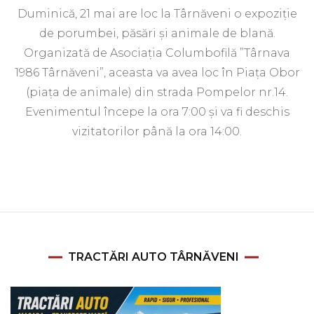
Duminică, 21 mai are loc la Târnăveni o expoziție
de porumbei, păsări și animale de blană.
Organizată de Asociația Columbofilă ”Târnava
1986 Târnăveni”, aceasta va avea loc în Piața Obor
(piața de animale) din strada Pompelor nr.14.
Evenimentul începe la ora 7:00 și va fi deschis
vizitatorilor până la ora 14:00.
TRACTĂRI AUTO TÂRNĂVENI