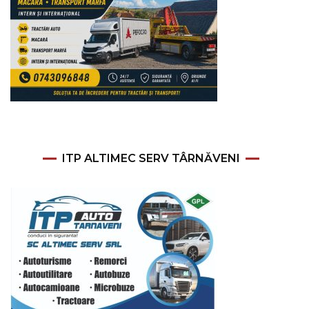
ITP ALTIMEC SERV TÂRNĂVENI