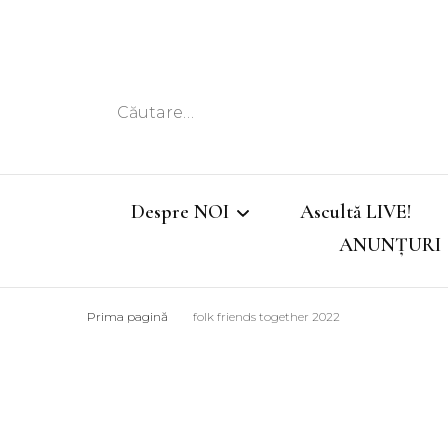
Caută
după:
Despre NOI
Ascultă LIVE!
ANUNȚURI
Echipa
Prima pagină
folk friends together 2022
Emisiunile noastre
Program