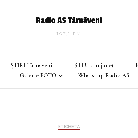
Radio AS Târnãveni
107,1 FM
ȘTIRI Târnăveni
ȘTIRI din județ
Galerie FOTO
Whatsapp Radio AS
Târnăveniul de altădată
Târnăveniul anilor 2000
ETICHETA
Târnăveni – Iarna