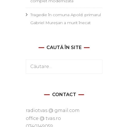
complet modernizată
Tragedie în comuna Apold: primarul
Gabriel Mureșan a murit înecat
CAUTĂ ÎN SITE
Caută
după:
CONTACT
radiotvas @ gmail.com
office @ tvas.ro
0740149059