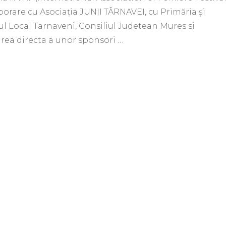
borare cu Asociația JUNII TÂRNAVEI, cu Primăria și
ul Local Tarnaveni, Consiliul Judetean Mures si
rea directa a unor sponsori …