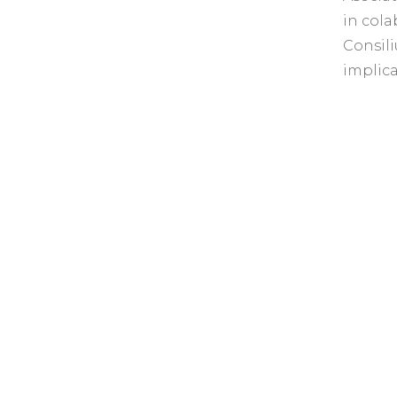
in cola
Consili
implica