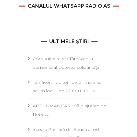
CANALUL WHATSAPP RADIO AS
ULTIMELE ȘTIRI
Comunitatea din Târnăveni a
demonstrat puterea solidarității
Târnăveni, iubitorii de animale au
acum locul lor: PET SHOP UP!
APEL UMANITAR : Să o ajutăm pe
Rebeca!
Școala Primară din Seuca a fost