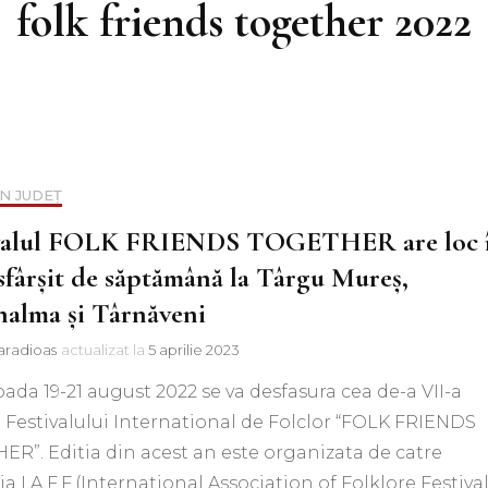
folk friends together 2022
IN JUDEȚ
ivalul FOLK FRIENDS TOGETHER are loc 
 sfârșit de săptămână la Târgu Mureș,
alma și Târnăveni
aradioas
actualizat la
5 aprilie 2023
oada 19-21 august 2022 se va desfasura cea de-a VII-a
a Festivalului International de Folclor “FOLK FRIENDS
R”. Editia din acest an este organizata de catre
ia I.A.F.F.(International Association of Folklore Festival