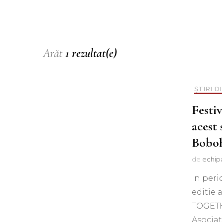
Muzica
Podcast
Piesa ta pe 107.1FM
Arăt
1 rezultat(e)
ȘTIRI D
Fest
acest
Boboh
de
echip
In peri
editie 
TOGETHE
Asociat