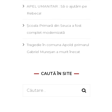
APEL UMANITAR : Să o ajutăm pe
Rebeca!
Școala Primară din Seuca a fost
complet modernizată
Tragedie în comuna Apold: primarul
Gabriel Mureșan a murit înecat
CAUTĂ ÎN SITE
Caută
după: