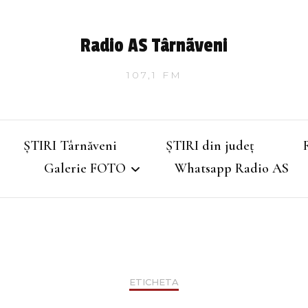
Radio AS Târnãveni
107,1 FM
ȘTIRI Târnăveni
ȘTIRI din județ
Galerie FOTO
Whatsapp Radio AS
Târnăveniul de altădată
Târnăveniul anilor 2000
ETICHETA
Târnăveni – Iarna