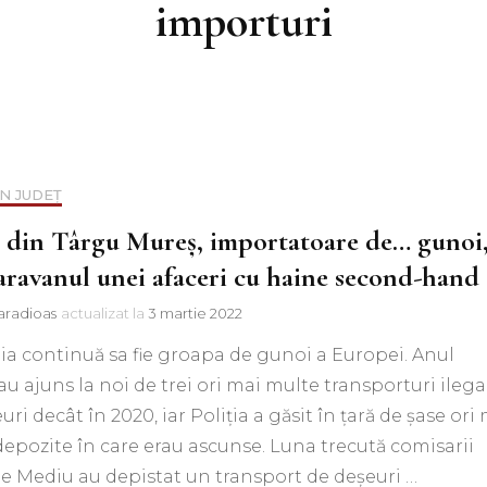
importuri
IN JUDEȚ
 din Târgu Mureș, importatoare de… gunoi
aravanul unei afaceri cu haine second-hand
aradioas
actualizat la
3 martie 2022
 continuă sa fie groapa de gunoi a Europei. Anul
 au ajuns la noi de trei ori mai multe transporturi ilega
uri decât în 2020, iar Poliția a găsit în țară de șase ori
epozite în care erau ascunse. Luna trecută comisarii
de Mediu au depistat un transport de deșeuri …