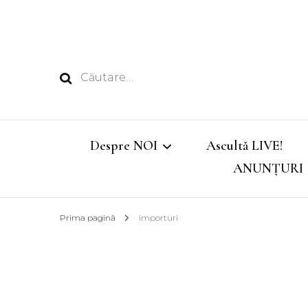
Caută
după:
Despre NOI
Ascultă LIVE!
ANUNȚURI
Echipa
Prima pagină
importuri
Emisiunile noastre
Program