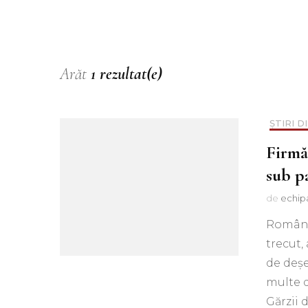
Muzica
Podcast
Piesa ta pe 107.1FM
Arăt
1 rezultat(e)
ȘTIRI D
Firmă
sub p
de
echip
România
trecut,
de deșe
multe d
Gărzii 