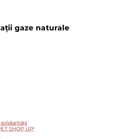
alații gaze naturale
lidarității
: PET SHOP UP!