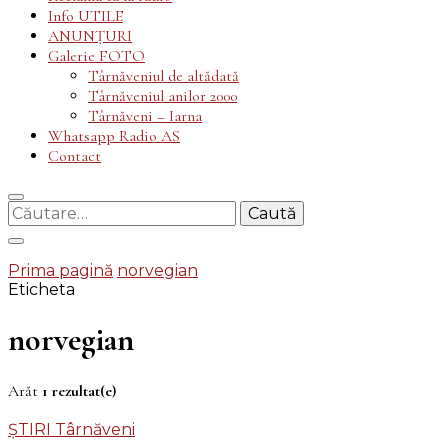
Info UTILE
ANUNȚURI
Galerie FOTO
Târnăveniul de altădată
Târnăveniul anilor 2000
Târnăveni – Iarna
Whatsapp Radio AS
Contact
Caută
după:
Prima pagină
norvegian
Eticheta
norvegian
Arăt
1 rezultat(e)
ȘTIRI Târnăveni