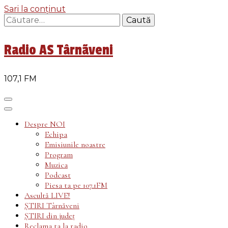
Sari la conținut
Caută
după:
Radio AS Târnãveni
107,1 FM
Despre NOI
Echipa
Emisiunile noastre
Program
Muzica
Podcast
Piesa ta pe 107.1FM
Ascultă LIVE!
ȘTIRI Târnăveni
ȘTIRI din județ
Reclama ta la radio