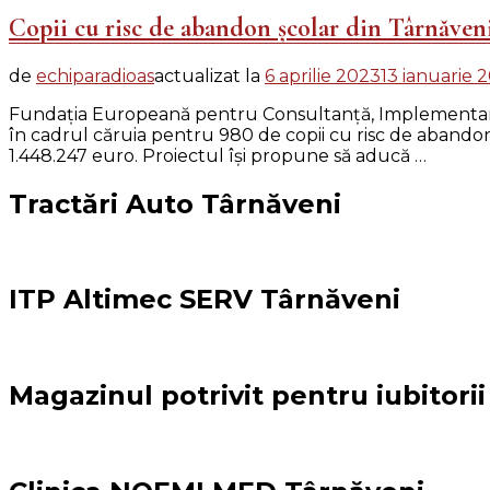
Copii cu risc de abandon școlar din Târnăveni
de
echiparadioas
actualizat la
6 aprilie 2023
13 ianuarie 
Fundaţia Europeană pentru Consultanţă, Implementare şi
în cadrul căruia pentru 980 de copii cu risc de abandon 
1.448.247 euro. Proiectul îşi propune să aducă …
Tractări Auto Târnăveni
ITP Altimec SERV Târnăveni
Magazinul potrivit pentru iubitori