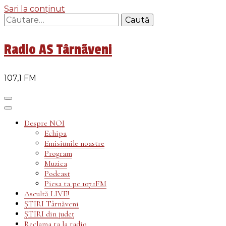
Sari la conținut
Caută
după:
Radio AS Târnãveni
107,1 FM
Despre NOI
Echipa
Emisiunile noastre
Program
Muzica
Podcast
Piesa ta pe 107.1FM
Ascultă LIVE!
ȘTIRI Târnăveni
ȘTIRI din județ
Reclama ta la radio