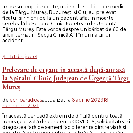
În cursul nopţii trecute, mai multe echipe de medici
de la Târgu Mureş, Bucureşti şi Cluj au prelevat
ficatul şi rinichii de la un pacient aflat in moarte
cerebrală la Spitalul Clinic Judeţean de Urgenţă
Târgu Mureş. Este vorba despre un bărbat de 60 de
ani, internat în Secţia Clinică ATI în urma unui
accident …
ȘTIRI din județ
Prelevare de organe în această după-amiază
la Spitalul Clinic Judeţean de Urgenţă Târgu
Mureş
de
echiparadioas
actualizat la
6 aprilie 2023
18
noiembrie 2021
În această perioadă extrem de dificilă pentru toată
lumea, cauzată de pandemia COVID-19, solidaritatea şi
dragostea faţă de semeni fac diferenţa dintre viaţă şi
moarte. Aceste momente ne obligă să ne exprimăm