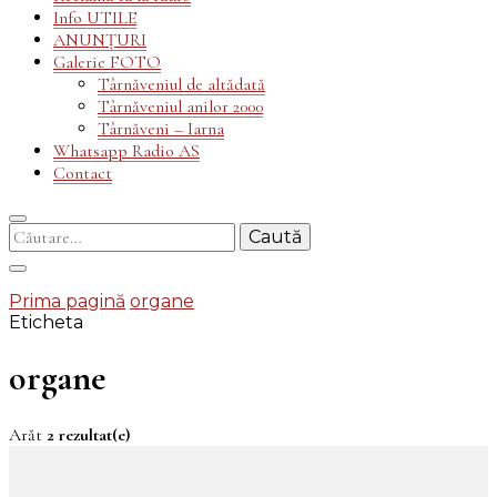
Info UTILE
ANUNȚURI
Galerie FOTO
Târnăveniul de altădată
Târnăveniul anilor 2000
Târnăveni – Iarna
Whatsapp Radio AS
Contact
Caută
după:
Prima pagină
organe
Eticheta
organe
Arăt
2 rezultat(e)