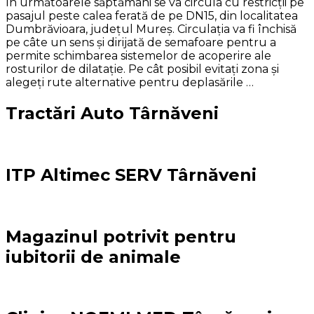
În următoarele săptămâni se va circula cu restricții pe
pasajul peste calea ferată de pe DN15, din localitatea
Dumbrăvioara, județul Mureș. Circulația va fi închisă
pe câte un sens și dirijată de semafoare pentru a
permite schimbarea sistemelor de acoperire ale
rosturilor de dilatație. Pe cât posibil evitați zona și
alegeți rute alternative pentru deplasările …
Tractări Auto Târnăveni
ITP Altimec SERV Târnăveni
Magazinul potrivit pentru
iubitorii de animale