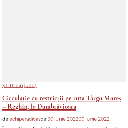
ȘTIRI din județ
Circulație cu restricții pe ruta Târgu Mureș
– Reghin, la Dumbrăvioara
de
echiparadioas
pe
30 iunie 2022
30 iunie 2022