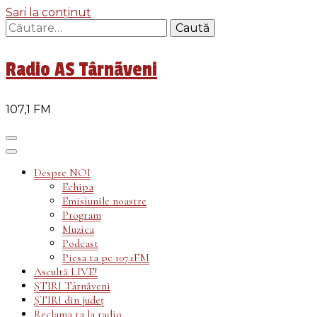
Sari la conținut
Caută
după:
Radio AS Târnãveni
107,1 FM
Despre NOI
Echipa
Emisiunile noastre
Program
Muzica
Podcast
Piesa ta pe 107.1FM
Ascultă LIVE!
ȘTIRI Târnăveni
ȘTIRI din județ
Reclama ta la radio