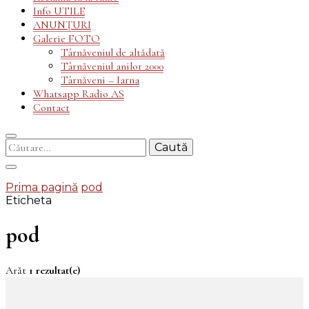
Info UTILE
ANUNȚURI
Galerie FOTO
Târnăveniul de altădată
Târnăveniul anilor 2000
Târnăveni – Iarna
Whatsapp Radio AS
Contact
Caută
după:
Prima pagină
pod
Eticheta
pod
Arăt
1 rezultat(e)