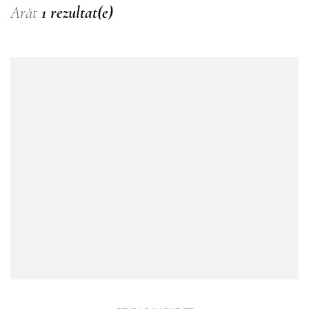
Arăt
1 rezultat(e)