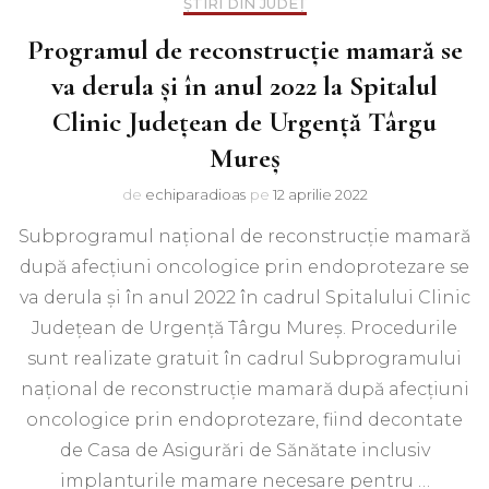
ȘTIRI DIN JUDEȚ
Programul de reconstrucţie mamară se
va derula şi în anul 2022 la Spitalul
Clinic Judeţean de Urgenţă Târgu
Mureş
de
echiparadioas
pe
12 aprilie 2022
Subprogramul naţional de reconstrucţie mamară
după afecţiuni oncologice prin endoprotezare se
va derula şi în anul 2022 în cadrul Spitalului Clinic
Judeţean de Urgenţă Târgu Mureş. Procedurile
sunt realizate gratuit în cadrul Subprogramului
naţional de reconstrucţie mamară după afecţiuni
oncologice prin endoprotezare, fiind decontate
de Casa de Asigurări de Sănătate inclusiv
implanturile mamare necesare pentru …