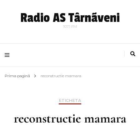
Radio AS Târnãveni
107,1 FM
Prima pagină
reconstructie mamara
ETICHETA
reconstructie mamara