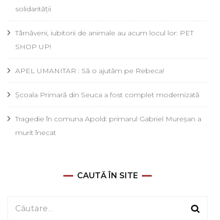
solidarității
Târnăveni, iubitorii de animale au acum locul lor: PET
SHOP UP!
APEL UMANITAR : Să o ajutăm pe Rebeca!
Școala Primară din Seuca a fost complet modernizată
Tragedie în comuna Apold: primarul Gabriel Mureșan a
murit înecat
CAUTĂ ÎN SITE
Caută