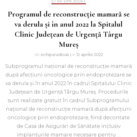
ȘTIRI DIN JUDEȚ
Programul de reconstrucţie mamară se
va derula şi în anul 2022 la Spitalul
Clinic Judeţean de Urgenţă Târgu
Mureş
de
echiparadioas
pe
12 aprilie 2022
Subprogramul naţional de reconstrucţie mamară
după afecţiuni oncologice prin endoprotezare se
va derula şi în anul 2022 în cadrul Spitalului Clinic
Judeţean de Urgenţă Târgu Mureş. Procedurile
sunt realizate gratuit în cadrul Subprogramului
naţional de reconstrucţie mamară după afecţiuni
oncologice prin endoprotezare, fiind decontate
de Casa de Asigurări de Sănătate inclusiv
implanturile mamare necesare pentru …