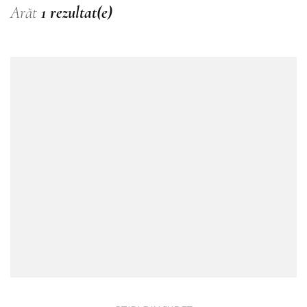
Arăt
1 rezultat(e)