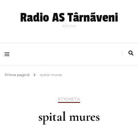
Radio AS Târnãveni
107,1 FM
Prima pagină
spital mures
ETICHETA
spital mures