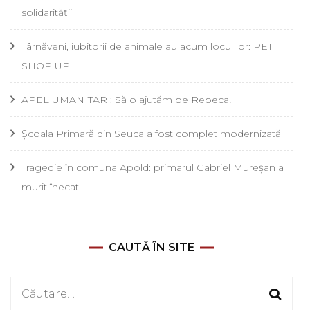
solidarității
Târnăveni, iubitorii de animale au acum locul lor: PET
SHOP UP!
APEL UMANITAR : Să o ajutăm pe Rebeca!
Școala Primară din Seuca a fost complet modernizată
Tragedie în comuna Apold: primarul Gabriel Mureșan a
murit înecat
CAUTĂ ÎN SITE
Caută