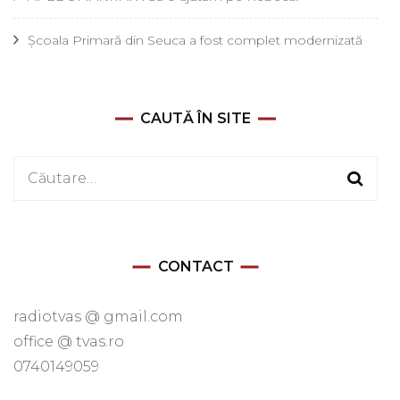
Școala Primară din Seuca a fost complet modernizată
CAUTĂ ÎN SITE
Caută
după:
CONTACT
radiotvas @ gmail.com
office @ tvas.ro
0740149059