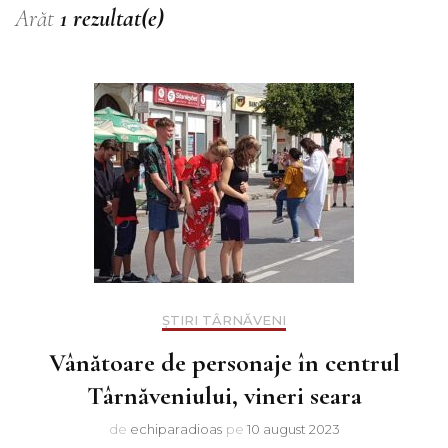
Arăt
1 rezultat(e)
ȘTIRI TÂRNĂVENI
Vânătoare de personaje în centrul
Târnăveniului, vineri seara
de
echiparadioas
pe
10 august 2023