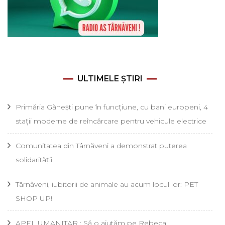
ULTIMELE ȘTIRI
Primăria Gănești pune în funcțiune, cu bani europeni, 4
stații moderne de reîncărcare pentru vehicule electrice
Comunitatea din Târnăveni a demonstrat puterea
solidarității
Târnăveni, iubitorii de animale au acum locul lor: PET
SHOP UP!
APEL UMANITAR : Să o ajutăm pe Rebeca!