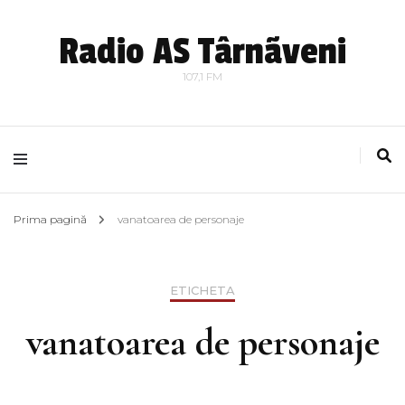
Radio AS Târnãveni
107,1 FM
Prima pagină
vanatoarea de personaje
ETICHETA
vanatoarea de personaje