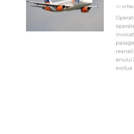
de
echip
Operato
operate
invocat
pasager
reanali
anului 
evolua