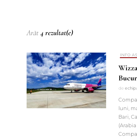
Muzica
Podcast
Piesa ta pe 107.1FM
Arăt
4 rezultat(e)
INFO A
Wizza
Bucur
de
echip
Compani
luni, m
Bari, C
(Arabia
Compani