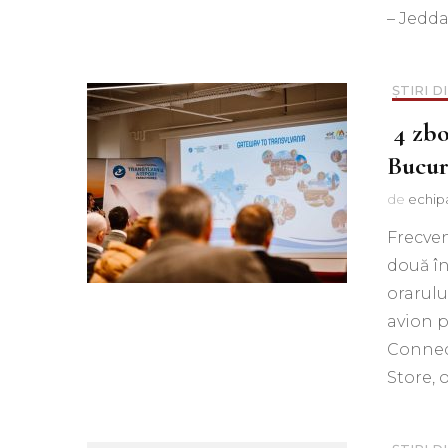
– Jedda
ȘTIRI D
4 zbo
Bucur
de
echip
Frecven
două în
orarulu
avion p
Connect
Store, o