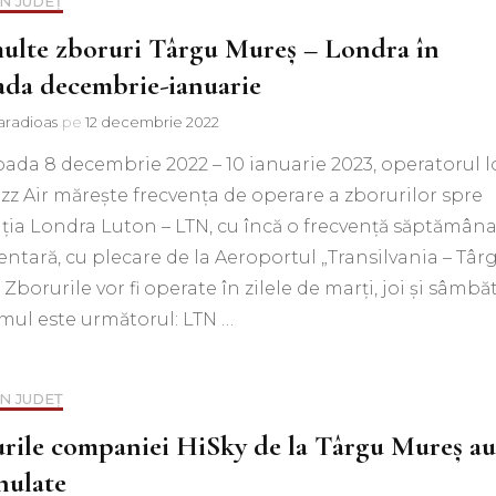
IN JUDEȚ
ulte zboruri Târgu Mureș – Londra în
ada decembrie-ianuarie
aradioas
pe
12 decembrie 2022
oada 8 decembrie 2022 – 10 ianuarie 2023, operatorul 
zz Air măreşte frecvenţa de operare a zborurilor spre
ția Londra Luton – LTN, cu încă o frecvenţă săptămâna
ntară, cu plecare de la Aeroportul „Transilvania – Târ
 Zborurile vor fi operate în zilele de marți, joi și sâmbăt
mul este următorul: LTN …
IN JUDEȚ
rile companiei HiSky de la Târgu Mureș au
nulate