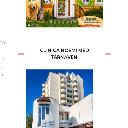
low-
CLINICA NOEMI MED
TÂRNĂVENI
lă
gu
ă.