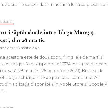
h. Zborurile suspendate în această lună cu plecare di
IN JUDEȚ
ruri săptămânale între Târgu Mureș și
ești, din 28 martie
aradioas
pe
7 martie 2023
ța acestora este de două zboruri în zilele de marți și
 zilele de joi. Sunt disponibile 16374 locuri pe perioad
i de vară (28 martie – 28 octombrie 2023). Biletele de
ot fi deja achiziționate de pe site-ul companiei Air
, din aplicația disponibilă în Apple Store și Google P
ri …