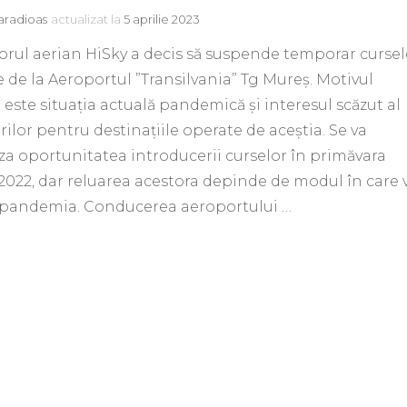
aradioas
actualizat la
5 aprilie 2023
rul aerian HiSky a decis să suspende temporar cursel
 de la Aeroportul ”Transilvania” Tg Mureș. Motivul
 este situația actuală pandemică și interesul scăzut al
ilor pentru destinațiile operate de aceștia. Se va
za oportunitatea introducerii curselor în primăvara
2022, dar reluarea acestora depinde de modul în care 
 pandemia. Conducerea aeroportului …