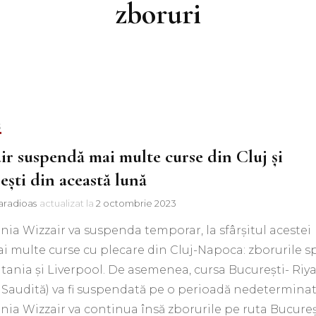
zboruri
S
ir suspendă mai multe curse din Cluj și
ești din această lună
aradioas
actualizat la
2 octombrie 2023
a Wizzair va suspenda temporar, la sfârșitul acestei
ai multe curse cu plecare din Cluj-Napoca: zborurile s
atania și Liverpool. De asemenea, cursa București- Riy
 Saudită) va fi suspendată pe o perioadă nedetermina
a Wizzair va continua însă zborurile pe ruta Bucureș