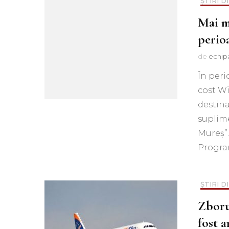
ȘTIRI D
Mai m
perio
de
echip
În peri
cost Wi
destina
suplime
Mureș”.
Progra
ȘTIRI D
Zboru
fost a