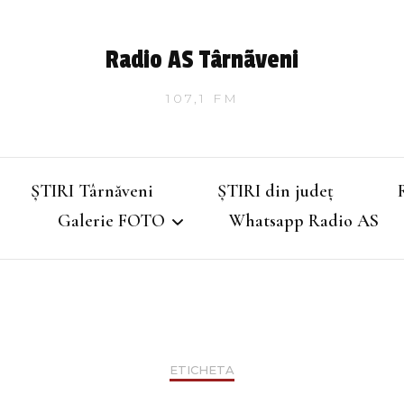
Radio AS Târnãveni
107,1 FM
ȘTIRI Târnăveni
ȘTIRI din județ
Galerie FOTO
Whatsapp Radio AS
Târnăveniul de altădată
Târnăveniul anilor 2000
ETICHETA
Târnăveni – Iarna