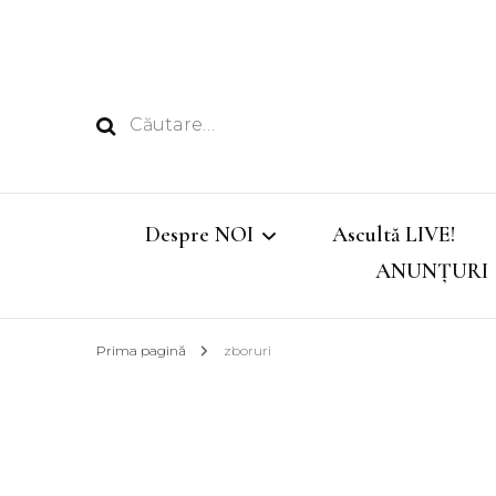
Caută
după:
Despre NOI
Ascultă LIVE!
ANUNȚURI
Echipa
Prima pagină
zboruri
Emisiunile noastre
Program