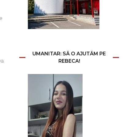
e
UMANITAR: SĂ O AJUTĂM PE
REBECA!
va