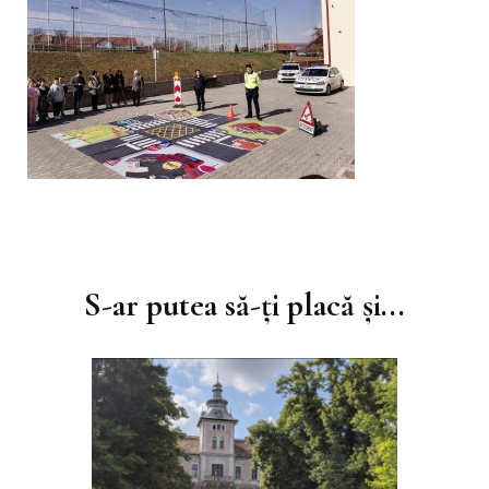
Navigare
în
S-ar putea să-ți placă și...
articole