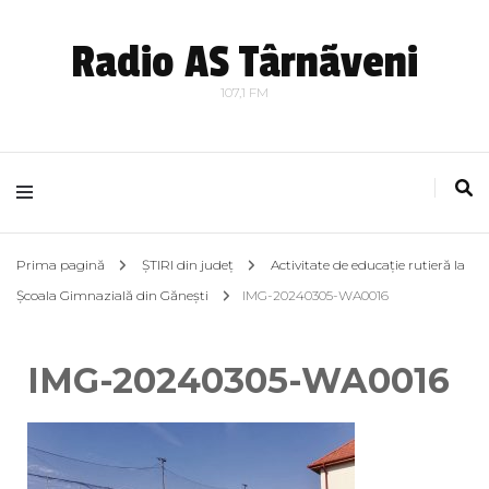
Radio AS Târnãveni
107,1 FM
Prima pagină
ȘTIRI din județ
Activitate de educație rutieră la
Școala Gimnazială din Gănești
IMG-20240305-WA0016
IMG-20240305-WA0016