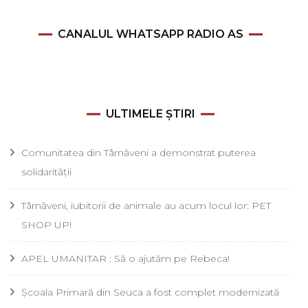
CANALUL WHATSAPP RADIO AS
ULTIMELE ȘTIRI
Comunitatea din Târnăveni a demonstrat puterea
solidarității
Târnăveni, iubitorii de animale au acum locul lor: PET
SHOP UP!
APEL UMANITAR : Să o ajutăm pe Rebeca!
Școala Primară din Seuca a fost complet modernizată