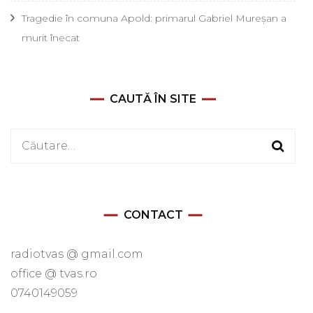
Tragedie în comuna Apold: primarul Gabriel Mureșan a
murit înecat
CAUTĂ ÎN SITE
Caută
după:
CONTACT
radiotvas @ gmail.com
office @ tvas.ro
0740149059