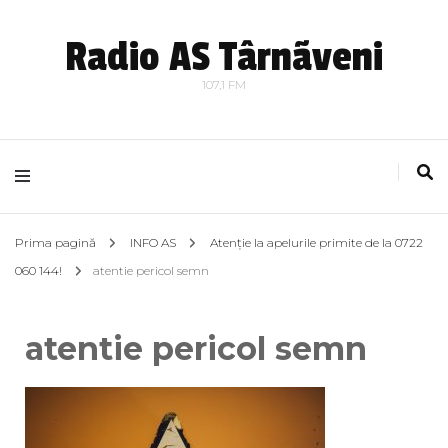
Radio AS Târnãveni
107,1 FM
Prima pagină
INFO AS
Atenție la apelurile primite de la 0722
060 144!
atentie pericol semn
atentie pericol semn