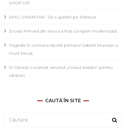
SHOP UP!
APEL UMANITAR : Să o ajutăm pe Rebeca!
Școala Primară din Seuca a fost complet modernizată
Tragedie în comuna Apold: primarul Gabriel Mureșan a
murit înecat
În Gănești s-a lansat serviciul „Ceasul Assisto” pentru
vârstnici
CAUTĂ ÎN SITE
Caută
după: