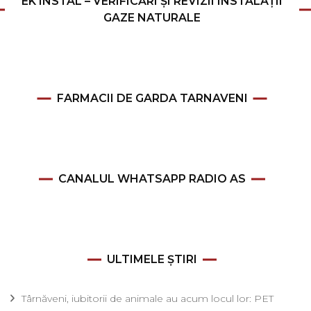
EK INSTAL – VERIFICĂRI ȘI REVIZII INSTALAȚII
GAZE NATURALE
FARMACII DE GARDA TARNAVENI
CANALUL WHATSAPP RADIO AS
ULTIMELE ȘTIRI
Târnăveni, iubitorii de animale au acum locul lor: PET