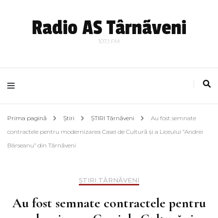
Radio AS Târnãveni
107,1 FM
Prima pagină
Știri
ȘTIRI Târnăveni
Au fost semnate
contractele pentru modernizarea Casei de Cultură și a Liceului ”Andrei
Bârseanu” din Târnăveni
ȘTIRI TÂRNĂVENI
Au fost semnate contractele pentru