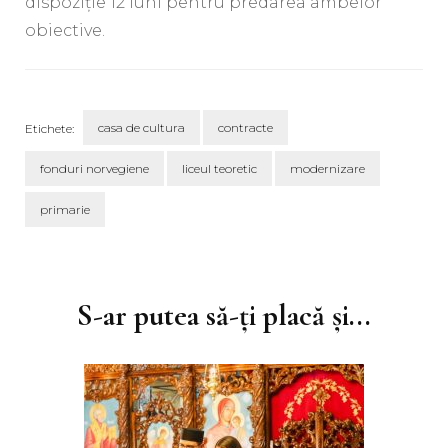
dispoziție 12 luni pentru predarea ambelor
obiective.
casa de cultura
contracte
Etichete:
fonduri norvegiene
liceul teoretic
modernizare
primarie
Navigare
în
articole
S-ar putea să-ți placă și...