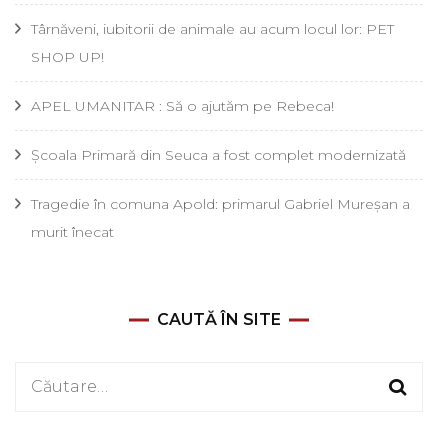
Târnăveni, iubitorii de animale au acum locul lor: PET
SHOP UP!
APEL UMANITAR : Să o ajutăm pe Rebeca!
Școala Primară din Seuca a fost complet modernizată
Tragedie în comuna Apold: primarul Gabriel Mureșan a
murit înecat
CAUTĂ ÎN SITE
Caută
după: