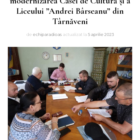
modernizarea Casei de Cultură și a
Liceului ”Andrei Bârseanu” din
Târnăveni
de
echiparadioas
actualizat la
5 aprilie 2023