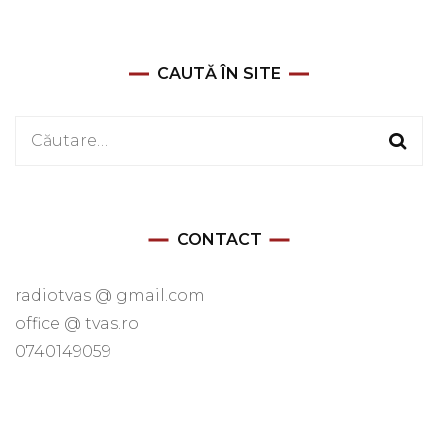
CAUTĂ ÎN SITE
Caută
după:
CONTACT
radiotvas @ gmail.com
office @ tvas.ro
0740149059