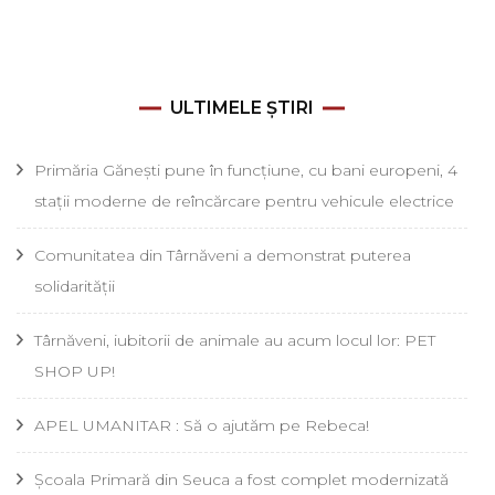
ULTIMELE ȘTIRI
Primăria Gănești pune în funcțiune, cu bani europeni, 4
stații moderne de reîncărcare pentru vehicule electrice
Comunitatea din Târnăveni a demonstrat puterea
solidarității
Târnăveni, iubitorii de animale au acum locul lor: PET
SHOP UP!
APEL UMANITAR : Să o ajutăm pe Rebeca!
Școala Primară din Seuca a fost complet modernizată