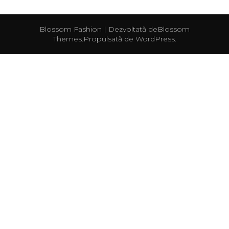
Blossom Fashion | Dezvoltată de
Blossom
Themes
.Propulsată de
WordPress
.