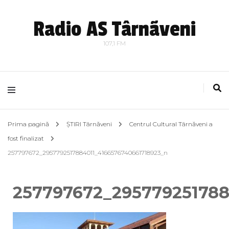
Radio AS Târnãveni
107,1 FM
Prima pagină
ȘTIRI Târnăveni
Centrul Cultural Târnăveni a
fost finalizat
257797672_2957792517884011_4166576740661718923_n
257797672_295779251788