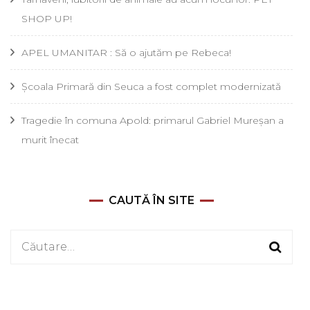
SHOP UP!
APEL UMANITAR : Să o ajutăm pe Rebeca!
Școala Primară din Seuca a fost complet modernizată
Tragedie în comuna Apold: primarul Gabriel Mureșan a
murit înecat
CAUTĂ ÎN SITE
Caută
după: