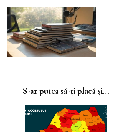
Navigare
în
S-ar putea să-ți placă și...
articole