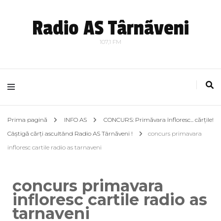
Radio AS Târnãveni
107,1 FM
Prima pagină
INFO AS
CONCURS: Primăvara înfloresc... cărțile!
Câștigă cărți ascultând Radio AS Târnăveni !
concurs primavara
infloresc cartile radio as tarnaveni
concurs primavara
infloresc cartile radio as
tarnaveni