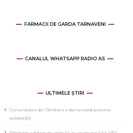
FARMACII DE GARDA TARNAVENI
CANALUL WHATSAPP RADIO AS
ULTIMELE ȘTIRI
Comunitatea din Târnăveni a demonstrat puterea
solidarității
Târnăveni, iubitorii de animale au acum locul lor: PET