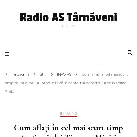
Radio AS Târnãveni
107,1 FM
Prima pagină
Știri
INFO AS
Cum aflați în cel mai scurt
timp situația râului Târnava Mică în contextul dezastrului de la Salina
Praid
INFO AS
Cum aflați în cel mai scurt timp