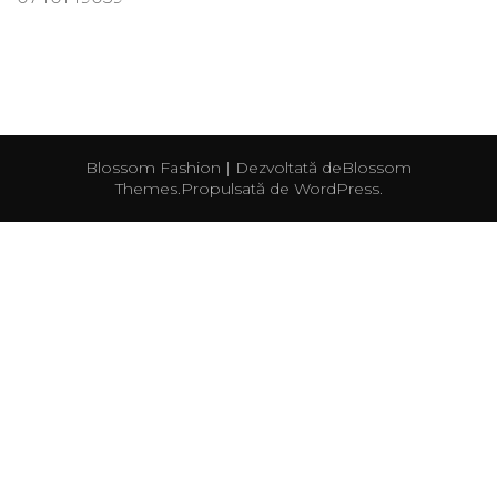
Blossom Fashion | Dezvoltată de
Blossom
Themes
.Propulsată de
WordPress
.