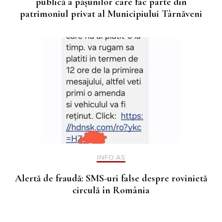
publică a pășunilor care fac parte din
patrimoniul privat al Municipiului Târnăveni
INFO AS
Alertă de fraudă: SMS-uri false despre rovinietă
circulă în România