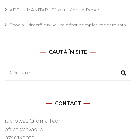
APEL UMANITAR : Să o ajutăm pe Rebeca!
Școala Primară din Seuca a fost complet modernizată
CAUTĂ ÎN SITE
Caută
după:
CONTACT
radiotvas @ gmail.com
office @ tvas.ro
0740149059