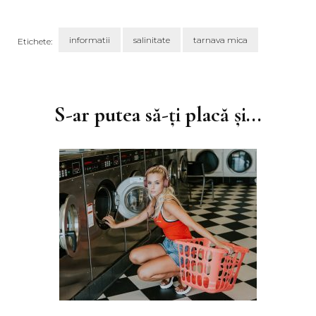
informatii
salinitate
tarnava mica
Etichete:
Navigare
în
articole
S-ar putea să-ți placă și...