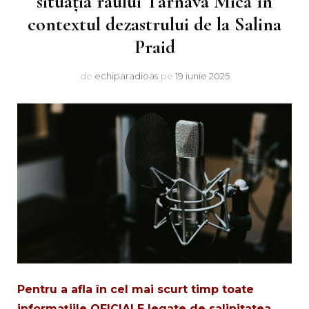
situația râului Târnava Mică în
contextul dezastrului de la Salina
Praid
de
echiparadioas
pe
19 iunie 2025
Pentru a afla în cel mai scurt timp toate
informațiile OFICIALE legate de salinitatea