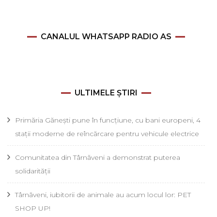
CANALUL WHATSAPP RADIO AS
ULTIMELE ȘTIRI
Primăria Gănești pune în funcțiune, cu bani europeni, 4
stații moderne de reîncărcare pentru vehicule electrice
Comunitatea din Târnăveni a demonstrat puterea
solidarității
Târnăveni, iubitorii de animale au acum locul lor: PET
SHOP UP!