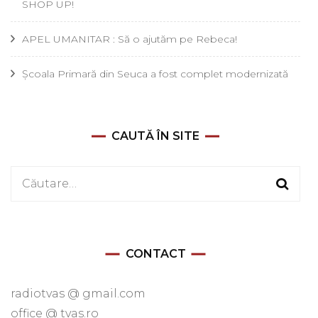
SHOP UP!
APEL UMANITAR : Să o ajutăm pe Rebeca!
Școala Primară din Seuca a fost complet modernizată
CAUTĂ ÎN SITE
Caută
după:
CONTACT
radiotvas @ gmail.com
office @ tvas.ro