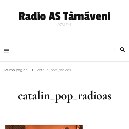
Radio AS Târnãveni
107,1 FM
Prima pagină
catalin_pop_radioas
catalin_pop_radioas