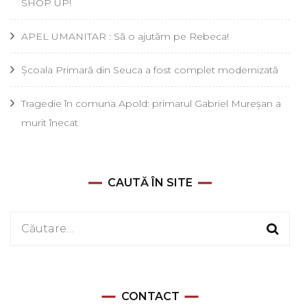
SHOP UP!
APEL UMANITAR : Să o ajutăm pe Rebeca!
Școala Primară din Seuca a fost complet modernizată
Tragedie în comuna Apold: primarul Gabriel Mureșan a
murit înecat
CAUTĂ ÎN SITE
Caută
după:
CONTACT