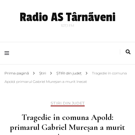
Radio AS Târnãveni
107,1 FM
Prima pagină
Știri
ȘTIRI din județ
Tragedie în comuna
Apold: primarul Gabriel Mureșan a murit înecat
ȘTIRI DIN JUDEȚ
Tragedie în comuna Apold:
primarul Gabriel Mureșan a murit