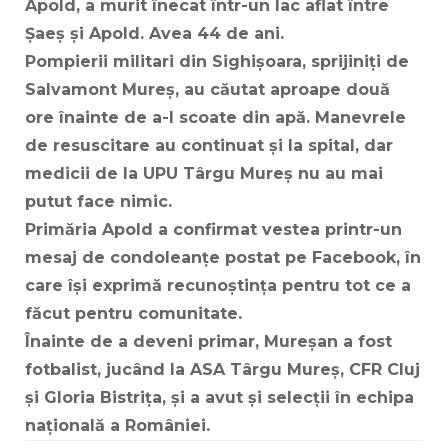
Apold, a murit înecat într-un lac aflat între
Șaeș și Apold. Avea 44 de ani.
Pompierii militari din Sighișoara, sprijiniți de
Salvamont Mureș, au căutat aproape două
ore înainte de a-l scoate din apă. Manevrele
de resuscitare au continuat și la spital, dar
medicii de la UPU Târgu Mureș nu au mai
putut face nimic.
Primăria Apold a confirmat vestea printr-un
mesaj de condoleanțe postat pe Facebook, în
care își exprimă recunoștința pentru tot ce a
făcut pentru comunitate.
Înainte de a deveni primar, Mureșan a fost
fotbalist, jucând la ASA Târgu Mureș, CFR Cluj
și Gloria Bistrița, și a avut și selecții în echipa
națională a României.