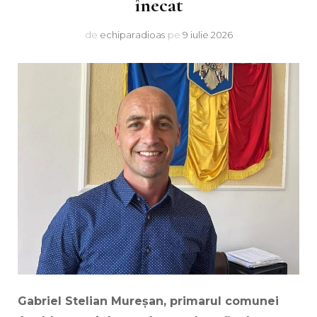
înecat
de
echiparadioas
pe
9 iulie 2026
Gabriel Stelian Mureșan, primarul comunei