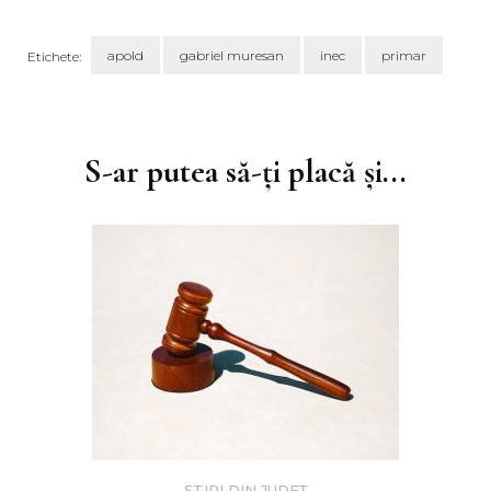
apold
gabriel muresan
inec
primar
Etichete:
Navigare
în
articole
S-ar putea să-ți placă și...
ȘTIRI DIN JUDEȚ