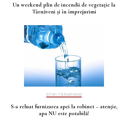
Un weekend plin de incendii de vegetație la
Târnăveni și în împrejurimi
ȘTIRI TÂRNĂVENI
S-a reluat furnizarea apei la robinet – atenție,
apa NU este potabilă!