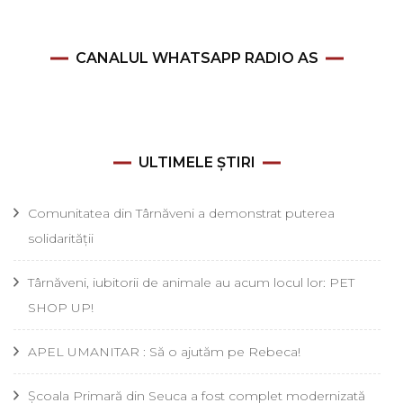
CANALUL WHATSAPP RADIO AS
ULTIMELE ȘTIRI
Comunitatea din Târnăveni a demonstrat puterea
solidarității
Târnăveni, iubitorii de animale au acum locul lor: PET
SHOP UP!
APEL UMANITAR : Să o ajutăm pe Rebeca!
Școala Primară din Seuca a fost complet modernizată