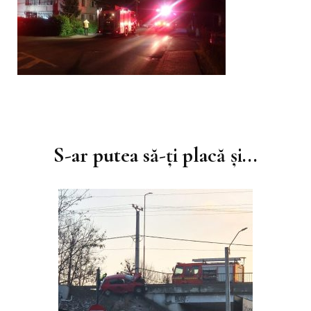
Navigare
în
S-ar putea să-ți placă și...
articole