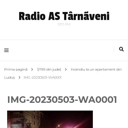
Radio AS Târnãveni
107,1 FM
Prima pagină
ȘTIRI din județ
Incendiu la un apartament din
Luduș
IMG-20230503-WA0001
IMG-20230503-WA0001