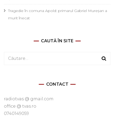
Tragedie în comuna Apold: primarul Gabriel Mureșan a
murit înecat
CAUTĂ ÎN SITE
Caută
după:
CONTACT
radiotvas @ gmail.com
office @ tvas.ro
0740149059