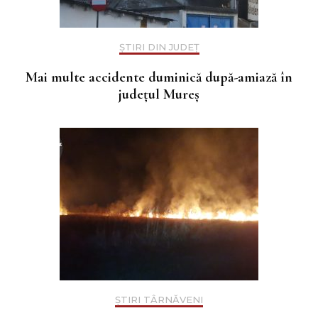
ȘTIRI DIN JUDEȚ
Mai multe accidente duminică după-amiază în
județul Mureș
ȘTIRI TÂRNĂVENI