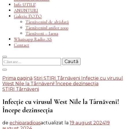
Info UTILE
ANUNȚURI
Galerie FOTO
Târnăveniul de altădată
Târnăveniul anilor 2000
Târnăveni – Iarna
Whatsapp Radio AS
Contact
Caută
după:
Prima pagină
Știri
ȘTIRI Târnăveni
Infecție cu virusul
West Nile la Târnăveni! Începe dezinsecția
ȘTIRI Târnăveni
Infecție cu virusul West Nile la Târnăveni!
Începe dezinsecția
de
echiparadioas
actualizat la
19 august 2024
19
august 2024