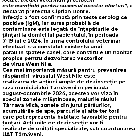
este esențială pentru succesul acestor eforturi”
, a
declarat prefectul Ciprian Dobre.
Infecția a fost confirmată prin teste serologice
pozitive (IgM), iar sursa probabilă de
contaminare este legată de înțepăturile de
țânțari la domiciliul pacientului, în perioada
7-19 iulie 2024. În urma controlului veterinar
efectuat, s-a constatat existența unui
pârâu în spatele casei, care constituie un habitat
propice pentru dezvoltarea vectorilor
de virus West Nile.
Cea mai importantă măsură pentru prevenirea
răspândirii virusului West Nile este
realizarea de acțiuni ample de dezinsecție pe
raza municipiului Târnăveni în perioada
august-octombrie 2024, acestea vor viza în
special zonele mlăștinoase, malurile râului
Târnava Mică, zonele din jurul pârâurilor,
acumulările de ape, parcurile și alte teritorii
care pot reprezenta habitate favorabile pentru
țânțari. Acțiunile de dezinsecție vor fi
realizate de unități specializate, sub coordonarea
UAT Târnăveni.