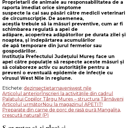
Proprietarii de animale au responsabilitatea de a
raporta imediat orice simptome
suspecte la cai sau păsări către medicii veterinari
de circumscripție. De asemenea,
aceștia trebuie să ia măsuri preventive, cum ar fi
schimbarea regulată a apei de
adăpare, acoperirea adăpătorilor pe durata zilei și
noaptea, și îndepărtarea acumulărilor
de apă temporare din jurul fermelor sau
gospodăriilor.
Instituția Prefectului Județului Mureș face un
apel către populație să respecte aceste măsuri și
să
colaboreze activ cu autoritățile pentru a
preveni o eventuală epidemie de infecție cu
virusul West Nile în regiune.
Etichete:
dezinsectie
tarnaveni
west nile
Navigare
Articolul anterior
Înscrieri la activitățile din cadrul
Palatului Copiilor Târgu Mureș – structura Târnăveni
în
Articolul următor
Nou la magazinul APETIT!
articole
Preparate din carne de porc de rasă pură Mangalița,
crescută natural! (P)
S-ar putea să-ți placă și...