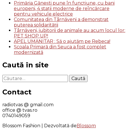
Primăria Gănești pune în funcțiune, cu bani
europeni, 4 stații moderne de reîncărcare
pentru vehicule electrice
Comunitatea din Târnăveni a demonstrat
puterea solidarității
Târnăveni, iubitorii de animale au acum locul lor:
PET SHOP UP!
APEL UMANITAR : Să o ajutăm pe Rebeca!
Școala Primară din Seuca a fost complet
modernizată
Caută în site
Caută
după:
Contact
radiotvas @ gmail.com
office @ tvas.ro
0740149059
Blossom Fashion | Dezvoltată de
Blossom