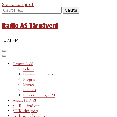
Sari la conținut
Caută
după:
Radio AS Târnãveni
107,1 FM
Despre NOI
Echipa
Emisiunile noastre
Program
Muzica
Podcast
Piesa ta pe 107.1FM
Ascultă LIVE!
ȘTIRI Târnăveni
ȘTIRI din județ
Reclama ta la radio