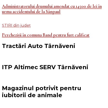
Administratorului drumului amendat cu 14500 de lei în
urma accidentului de la Sânpaul
ȘTIRI din județ
Percheziții în comuna Band pentru furt calificat
Tractări Auto Târnăveni
ITP Altimec SERV Târnăveni
Magazinul potrivit pentru
iubitorii de animale