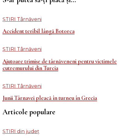
ȘTIRI Târnăveni
Accident teribil lângă Botorca
ȘTIRI Târnăveni
Ajutoare trimise de târnăveneni pentru victimele
cutremurului din Turcia
ȘTIRI Târnăveni
Junii Târnavei pleacă în turneu în Grecia
Articole populare
ȘTIRI din județ