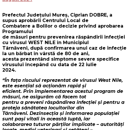
Prefectul Județului Mureș, Ciprian DOBRE, a
supus aprobării Centrului Local de
Combatere a Bolilor o decizie privind aprobarea
Programului
de măsuri pentru prevenirea răspândirii infecției
cu virusul WEST NILE în Municipiul
Târnăveni, după confirmarea unui caz de infecție
la un bărbat în vârstă de 80 de ani,
acesta prezentând simptome severe specifice
virusului începând cu data de 22 iulie
2024.
“În fața riscului reprezentat de virusul West Nile,
este esențial să acționăm rapid și
eficient. Prin implementarea acestui program de
măsuri, ne asigurăm că facem tot
pentru a preveni răspândirea infecției și pentru a
proteja sănătatea locuitorilor din
Târnăveni. Dezinsecția și informarea populației
sunt pași vitali în această luptă, iar
colaborarea tuturor părților implicate – autorități
locale, medici veterinari și cetățeni –