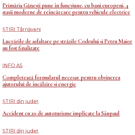
Primăria Gănești pune în funcțiune, cu bani europeni, 4
stații moderne de reîncărcare pentru vehicule electrice
ȘTIRI Târnăveni
Lucrările de asfaltare pe străzile Codrului și Petru Maior
au fost finalizate
INFO AS
Completează formularul necesar pentru obținerea
ajutorului de încălzire și energie
ȘTIRI din județ
Accident cu 20 de autoturisme implicate la Sânpaul
ȘTIRI din județ