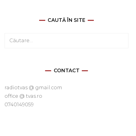
CAUTĂ ÎN SITE
Caută
după:
CONTACT
radiotvas @ gmail.com
office @ tvas.ro
0740149059