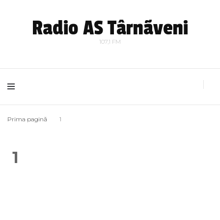
Radio AS Târnãveni
107,1 FM
Prima pagină
1
1
Navigare