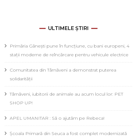
ULTIMELE ȘTIRI
Primăria Gănești pune în funcțiune, cu bani europeni, 4
stații moderne de reîncărcare pentru vehicule electrice
Comunitatea din Târnăveni a demonstrat puterea
solidarității
Târnăveni, iubitorii de animale au acum locul lor: PET
SHOP UP!
APEL UMANITAR : Să o ajutăm pe Rebeca!
Școala Primară din Seuca a fost complet modernizată