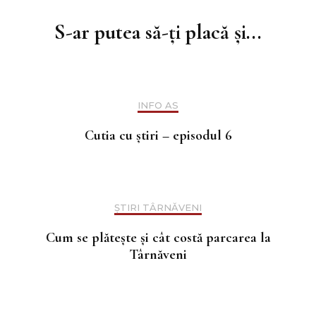
în
S-ar putea să-ți placă și...
articole
INFO AS
Cutia cu știri – episodul 6
ȘTIRI TÂRNĂVENI
Cum se plătește și cât costă parcarea la
Târnăveni