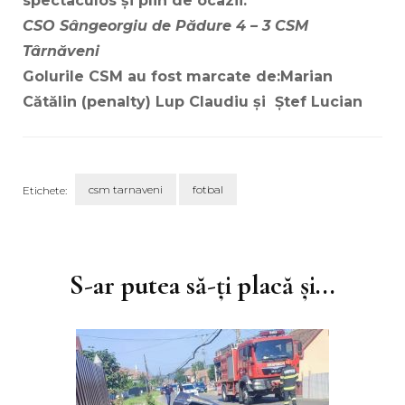
spectaculos și plin de ocazii.
CSO Sângeorgiu de Pădure 4 – 3 CSM
Târnăveni
Golurile CSM au fost marcate de:Marian
Cătălin (penalty) Lup Claudiu și Ștef Lucian
csm tarnaveni
fotbal
Etichete:
Navigare
în
articole
S-ar putea să-ți placă și...