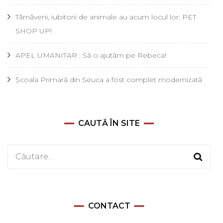
Târnăveni, iubitorii de animale au acum locul lor: PET
SHOP UP!
APEL UMANITAR : Să o ajutăm pe Rebeca!
Școala Primară din Seuca a fost complet modernizată
CAUTĂ ÎN SITE
Caută
după:
CONTACT