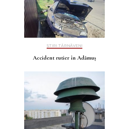
ȘTIRI TÂRNĂVENI
Accident rutier în Adămuș