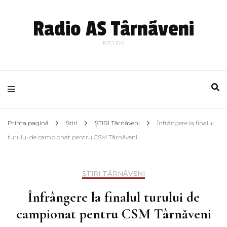
Radio AS Târnãveni
107,1 FM
Prima pagină
Știri
ȘTIRI Târnăveni
Înfrângere la finalul
turului de campionat pentru CSM Târnăveni
ȘTIRI TÂRNĂVENI
Înfrângere la finalul turului de
campionat pentru CSM Târnăveni