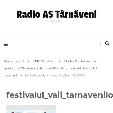
Radio AS Târnãveni
107,1 FM
Prima pagină
ȘTIRI Târnăveni
Nicolae Furdui Iancu în
spectacol la Târnăveni, alături de alți artiști consacrați de muzică
populară
festivalul_vaii_tarnavenilor_TveniOct2022
festivalul_vaii_tarnaveni