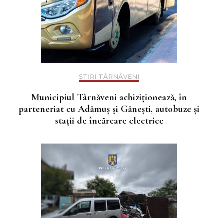
ȘTIRI TÂRNĂVENI
Municipiul Târnăveni achiziționează, în
parteneriat cu Adămuș și Gănești, autobuze și
stații de încărcare electrice