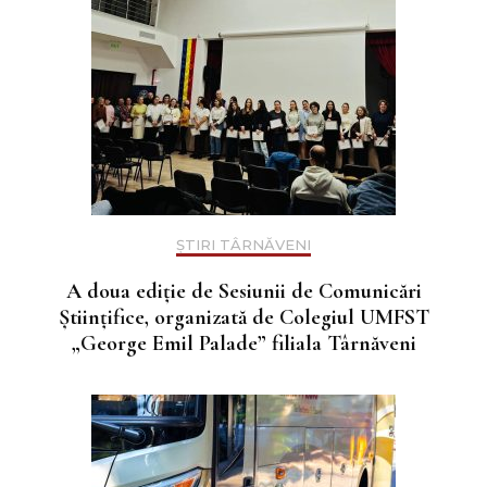
ȘTIRI TÂRNĂVENI
A doua ediție de Sesiunii de Comunicări
Științifice, organizată de Colegiul UMFST
„George Emil Palade” filiala Târnăveni