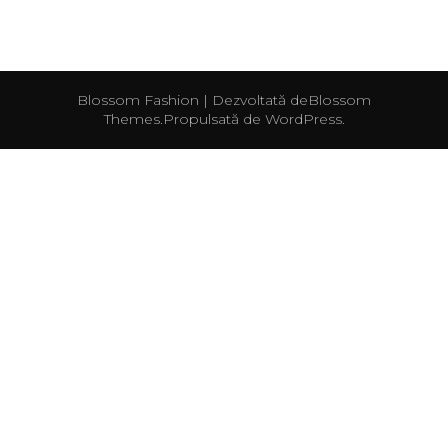
Blossom Fashion | Dezvoltată de
Blossom
Themes
.Propulsată de
WordPress
.