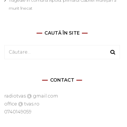
Tragedie în comuna Apold: primarul Gabriel Mureșan a
murit înecat
CAUTĂ ÎN SITE
Caută
după:
CONTACT
radiotvas @ gmail.com
office @ tvas.ro
0740149059