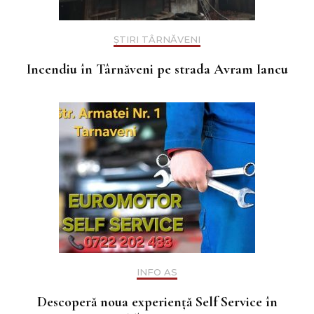
ȘTIRI TÂRNĂVENI
Incendiu în Târnăveni pe strada Avram Iancu
INFO AS
Descoperă noua experiență Self Service în