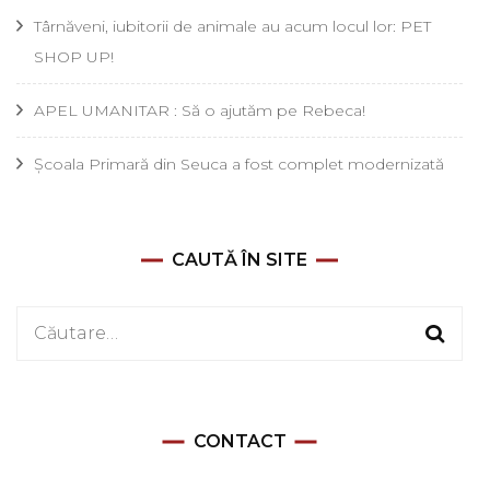
Târnăveni, iubitorii de animale au acum locul lor: PET
SHOP UP!
APEL UMANITAR : Să o ajutăm pe Rebeca!
Școala Primară din Seuca a fost complet modernizată
CAUTĂ ÎN SITE
Caută
după:
CONTACT