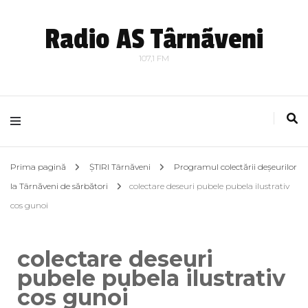
Radio AS Târnãveni
107,1 FM
Prima pagină
ȘTIRI Târnăveni
Programul colectării deșeurilor
la Târnăveni de sărbători
colectare deseuri pubele pubela ilustrativ
cos gunoi
colectare deseuri
pubele pubela ilustrativ
cos gunoi