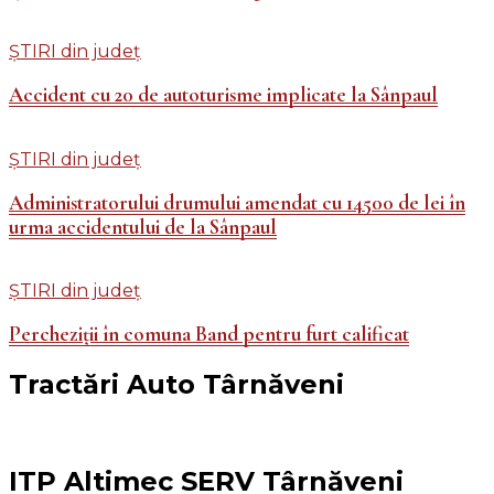
ȘTIRI din județ
Accident cu 20 de autoturisme implicate la Sânpaul
ȘTIRI din județ
Administratorului drumului amendat cu 14500 de lei în
urma accidentului de la Sânpaul
ȘTIRI din județ
Percheziții în comuna Band pentru furt calificat
Tractări Auto Târnăveni
ITP Altimec SERV Târnăveni