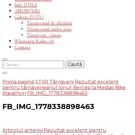
Info UTILE
ANUNȚURI
Galerie FOTO
Târnăveniul de altădată
Târnăveniul anilor 2000
Târnăveni – Iarna
Whatsapp Radio AS
Contact
Caută
după:
Prima pagină
ȘTIRI Târnăveni
Rezultat excelent
pentru târnăveneanul Ionuț Bercea la Mediaș Bike
Marathon
FB_IMG_1778338898463
FB_IMG_1778338898463
Navigare
Articolul anterior
Rezultat excelent pentru