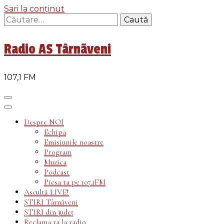
Sari la conținut
Caută
după:
Radio AS Târnãveni
107,1 FM
Despre NOI
Echipa
Emisiunile noastre
Program
Muzica
Podcast
Piesa ta pe 107.1FM
Ascultă LIVE!
ȘTIRI Târnăveni
ȘTIRI din județ
Reclama ta la radio