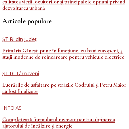
calitatea vieții locuitorilor și principalele opțiuni privind
dezvoltarea urbană
Articole populare
ȘTIRI din județ
Primăria Gănești pune în funcțiune, cu bani europeni, 4
stații moderne de reîncărcare pentru vehicule electrice
ȘTIRI Târnăveni
Lucrările de asfaltare pe străzile Codrului și Petru Maior
au fost finalizate
INFO AS
Completează formularul necesar pentru obținerea
ajutorului de încălzire și energie