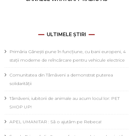
ULTIMELE ȘTIRI
Primăria Gănești pune în funcțiune, cu bani europeni, 4
stații moderne de reîncărcare pentru vehicule electrice
Comunitatea din Târnăveni a demonstrat puterea
solidarității
Târnăveni, iubitorii de animale au acum locul lor: PET
SHOP UP!
APEL UMANITAR : Să o ajutăm pe Rebeca!