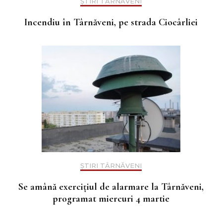
ȘTIRI TÂRNĂVENI
Incendiu în Târnăveni, pe strada Ciocârliei
ȘTIRI TÂRNĂVENI
Se amână exercițiul de alarmare la Târnăveni,
programat miercuri 4 martie