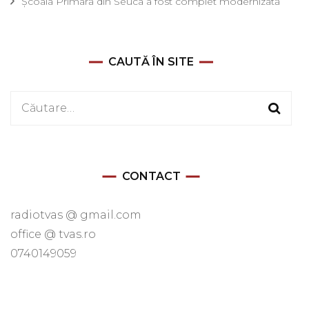
Școala Primară din Seuca a fost complet modernizată
CAUTĂ ÎN SITE
Caută
după:
CONTACT
radiotvas @ gmail.com
office @ tvas.ro
0740149059