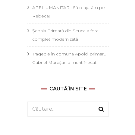
APEL UMANITAR : Să o ajutăm pe
Rebeca!
Școala Primară din Seuca a fost
complet modernizată
Tragedie în comuna Apold: primarul
Gabriel Mureșan a murit înecat
CAUTĂ ÎN SITE
Caută
după: