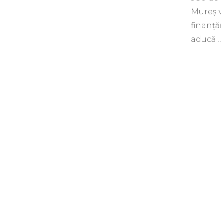
Mureş v
finanţă
aducă 