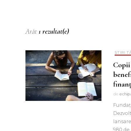
Muzica
Podcast
Piesa ta pe 107.1FM
Arăt
1 rezultat(e)
ȘTIRI 
Copii
benef
finan
de
echip
Fundaţ
Dezvolt
lansare
980 de 