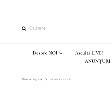
Caută
după:
Despre NOI
Ascultă LIVE!
ANUNȚURI
Echipa
Prima pagină
abandon scolar
Emisiunile noastre
Program