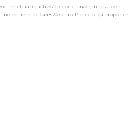
or beneficia de activităţi educaţionale, în baza unei
ri norvegiene de 1.448.247 euro. Proiectul îşi propune 
…