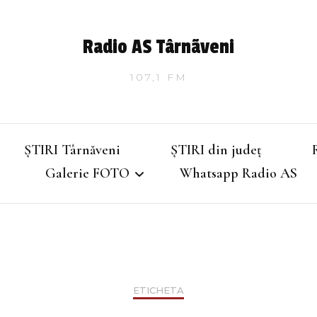
Radio AS Târnãveni
107,1 FM
ȘTIRI Târnăveni
ȘTIRI din județ
Galerie FOTO
Whatsapp Radio AS
Târnăveniul de altădată
Târnăveniul anilor 2000
ETICHETA
Târnăveni – Iarna