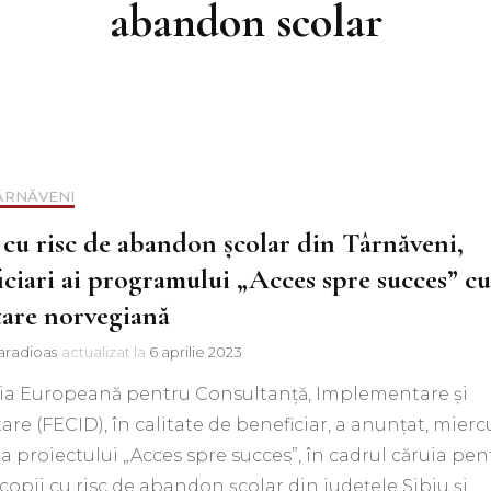
abandon scolar
TÂRNĂVENI
 cu risc de abandon școlar din Târnăveni,
iciari ai programului „Acces spre succes” cu
țare norvegiană
aradioas
actualizat la
6 aprilie 2023
ia Europeană pentru Consultanţă, Implementare şi
are (FECID), în calitate de beneficiar, a anunţat, miercu
a proiectului „Acces spre succes”, în cadrul căruia pen
copii cu risc de abandon şcolar din judeţele Sibiu şi