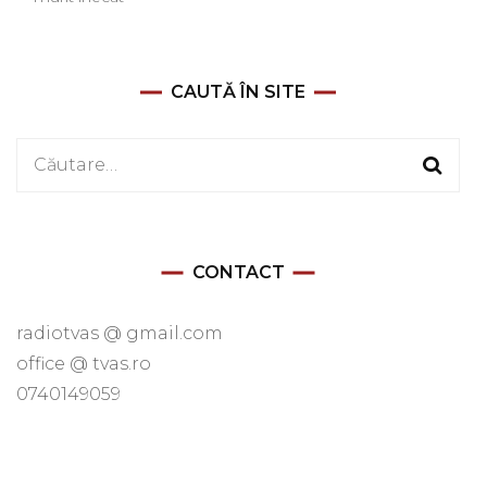
CAUTĂ ÎN SITE
Caută
după:
CONTACT
radiotvas @ gmail.com
office @ tvas.ro
0740149059