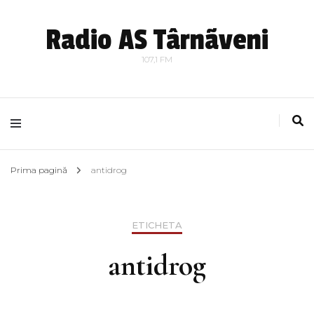
Radio AS Târnãveni
107,1 FM
Prima pagină
antidrog
ETICHETA
antidrog