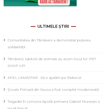
ULTIMELE ȘTIRI
Comunitatea din Târnăveni a demonstrat puterea
solidarității
Târnăveni, iubitorii de animale au acum locul lor: PET
SHOP UP!
APEL UMANITAR : Să o ajutăm pe Rebeca!
Școala Primară din Seuca a fost complet modernizată
Tragedie în comuna Apold: primarul Gabriel Mureșan a
murit înecat