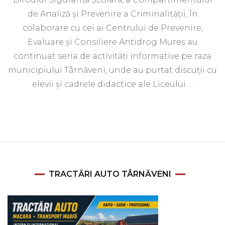
de Analiză și Prevenire a Criminalității, în
colaborare cu cei ai Centrului de Prevenire,
Evaluare și Consiliere Antidrog Mureș au
continuat seria de activități informative pe raza
municipiului Târnăveni, unde au purtat discuții cu
elevii și cadrele didactice ale Liceului …
TRACTĂRI AUTO TÂRNĂVENI