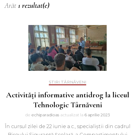
Arăt
1 rezultat(e)
ȘTIRI TÂRNĂVENI
Activități informative antidrog la liceul
Tehnologic Târnăveni
de
echiparadioas
actualizat la
6 aprilie 2023
În cursul zilei de 22 iunie a.c., specialiștii din cadrul
Biroului Siguranță Școlară, a Compartimentului