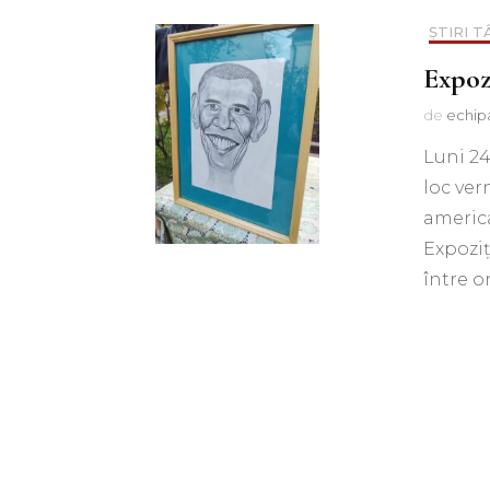
ȘTIRI 
Expozi
de
echip
Luni 24
loc ver
america
Expoziț
între o