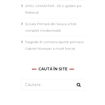
APEL UMANITAR : Să o ajutăm pe
Rebeca!
Școala Primară din Seuca a fost
complet modernizată
Tragedie în comuna Apold: primarul
Gabriel Mureșan a murit înecat
CAUTĂ ÎN SITE
Caută
după: