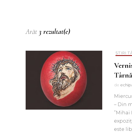
Muzica
Podcast
Piesa ta pe 107.1FM
Arăt
3 rezultat(e)
ȘTIRI 
Vernis
Târnă
de
echip
Miercur
– Din m
”Mihai 
expoziț
este li