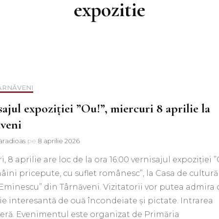
expozitie
TÂRNĂVENI
ajul expoziției ”Ou!”, miercuri 8 aprilie la
veni
aradioas
pe
8 aprilie 2026
i, 8 aprilie are loc de la ora 16:00 vernisajul expoziției 
âini pricepute, cu suflet românesc”, la Casa de cultură
Eminescu” din Târnăveni. Vizitatorii vor putea admira 
ie interesantă de ouă încondeiate și pictate. Intrarea
beră. Evenimentul este organizat de Primăria