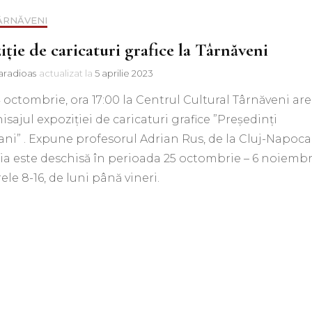
TÂRNĂVENI
ție de caricaturi grafice la Târnăveni
aradioas
actualizat la
5 aprilie 2023
 octombrie, ora 17:00 la Centrul Cultural Târnăveni are
nisajul expoziției de caricaturi grafice ”Președinți
ni” . Expune profesorul Adrian Rus, de la Cluj-Napoca
ia este deschisă în perioada 25 octombrie – 6 noiembr
rele 8-16, de luni până vineri.