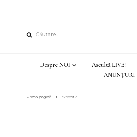
Caută
după:
Despre NOI
Ascultă LIVE!
ANUNȚURI
Echipa
Prima pagină
expozitie
Emisiunile noastre
Program