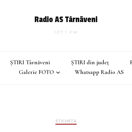
Radio AS Târnãveni
107,1 FM
ȘTIRI Târnăveni
ȘTIRI din județ
Galerie FOTO
Whatsapp Radio AS
Târnăveniul de altădată
Târnăveniul anilor 2000
ETICHETA
Târnăveni – Iarna