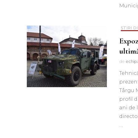
Municip
ȘTIRI D
Expoz
ultim
de
echip
Tehnică
prezent
Târgu M
profil 
ani de 
direct
…