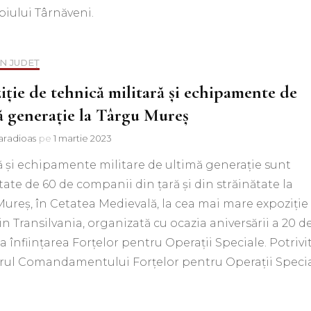
iului Târnăveni.
IN JUDEȚ
iție de tehnică militară și echipamente de
ă generație la Târgu Mureș
aradioas
pe
1 martie 2023
 şi echipamente militare de ultimă generaţie sunt
ate de 60 de companii din ţară şi din străinătate la
ureş, în Cetatea Medievală, la cea mai mare expoziţie
din Transilvania, organizată cu ocazia aniversării a 20 d
la înfiinţarea Forţelor pentru Operaţii Speciale. Potrivi
orul Comandamentului Forţelor pentru Operaţii Specia