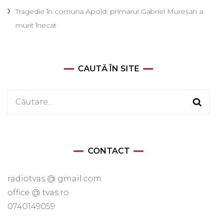
Tragedie în comuna Apold: primarul Gabriel Mureșan a
murit înecat
CAUTĂ ÎN SITE
Caută
după:
CONTACT
radiotvas @ gmail.com
office @ tvas.ro
0740149059