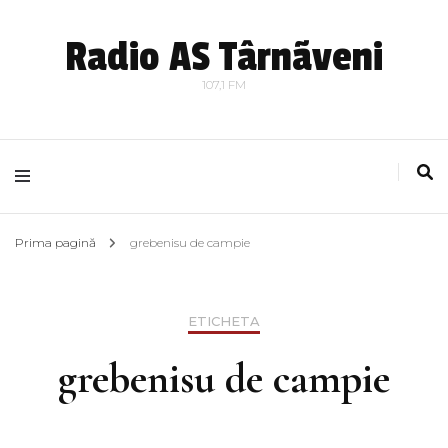
Radio AS Târnãveni
107,1 FM
Prima pagină
grebenisu de campie
ETICHETA
grebenisu de campie