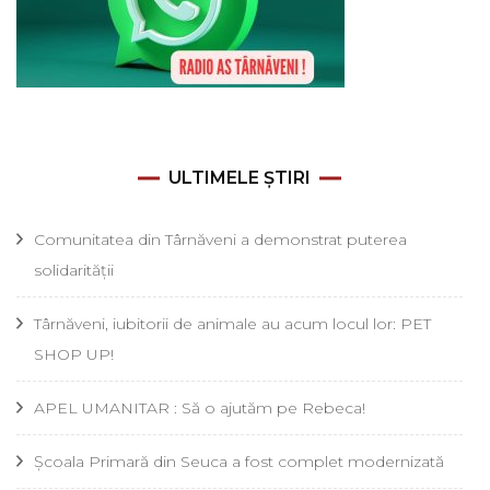
ULTIMELE ȘTIRI
Comunitatea din Târnăveni a demonstrat puterea
solidarității
Târnăveni, iubitorii de animale au acum locul lor: PET
SHOP UP!
APEL UMANITAR : Să o ajutăm pe Rebeca!
Școala Primară din Seuca a fost complet modernizată