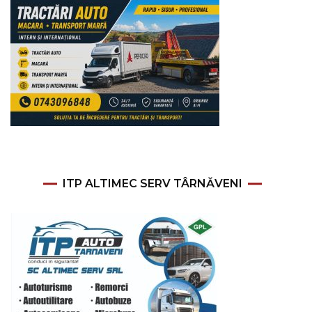
ITP ALTIMEC SERV TÂRNĂVENI