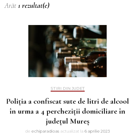
Arăt
1 rezultat(e)
ȘTIRI DIN JUDEȚ
Poliția a confiscat sute de litri de alcool
în urma a 4 percheziții domiciliare în
județul Mureș
de
echiparadioas
actualizat la
6 aprilie 2023