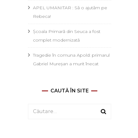
APEL UMANITAR : Să o ajutăm pe
Rebeca!
Școala Primară din Seuca a fost
complet modernizată
Tragedie în comuna Apold: primarul
Gabriel Mureșan a murit înecat
CAUTĂ ÎN SITE
Caută
după: