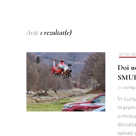
Muzica
Podcast
Piesa ta pe 107.1FM
Arăt
1 rezultat(e)
ȘTIRI D
Doi uc
SMUR
de
echip
În cursu
maramu
o misiu
doicetă
salvaţi