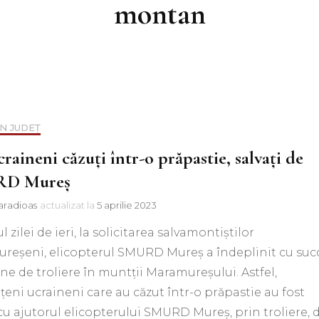
montan
IN JUDEȚ
raineni căzuți într-o prăpastie, salvați de
D Mureș
aradioas
actualizat la
5 aprilie 2023
l zilei de ieri, la solicitarea salvamontiştilor
reşeni, elicopterul SMURD Mureş a îndeplinit cu suc
ne de troliere în muntții Maramureşului. Astfel,
ţeni ucraineni care au căzut într-o prăpastie au fost
 cu ajutorul elicopterului SMURD Mureş, prin troliere, 