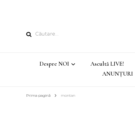
Caută
după:
Despre NOI
Ascultă LIVE!
ANUNȚURI
Echipa
Prima pagină
montan
Emisiunile noastre
Program