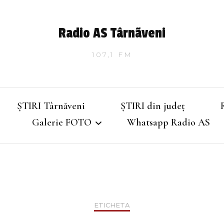
Radio AS Târnãveni
107,1 FM
ȘTIRI Târnăveni
ȘTIRI din județ
Galerie FOTO
Whatsapp Radio AS
Târnăveniul de altădată
Târnăveniul anilor 2000
ETICHETA
Târnăveni – Iarna