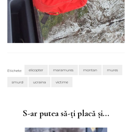
elicopter
maramures
montan
mures
Etichete:
smurd
ucraina
victime
Navigare
în
articole
S-ar putea să-ți placă și...