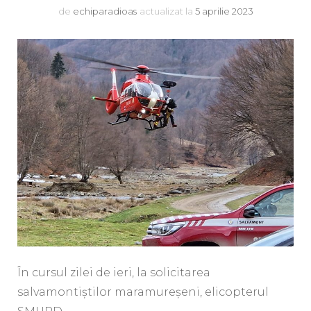
de
echiparadioas
actualizat la
5 aprilie 2023
În cursul zilei de ieri, la solicitarea
salvamontiştilor maramureşeni, elicopterul