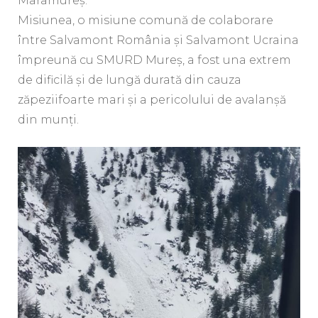
Maramureş.
Misiunea, o misiune comună de colaborare
între Salvamont România şi Salvamont Ucraina
împreună cu SMURD Mureş, a fost una extrem
de dificilă şi de lungă durată din cauza
zăpeziifoarte mari şi a pericolului de avalanşă
din munţi.