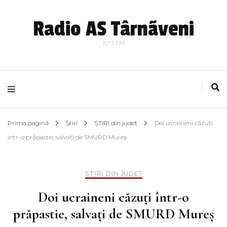
Radio AS Târnãveni
107,1 FM
Prima pagină
Știri
ȘTIRI din județ
Doi ucraineni căzuți
într-o prăpastie, salvați de SMURD Mureș
ȘTIRI DIN JUDEȚ
Doi ucraineni căzuți într-o
prăpastie, salvați de SMURD Mureș