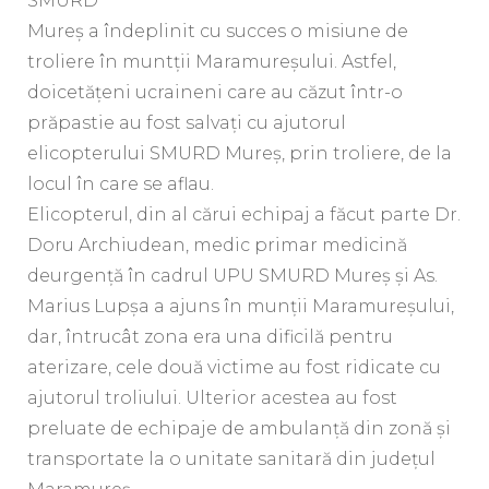
SMURD
Mureş a îndeplinit cu succes o misiune de
troliere în muntții Maramureşului. Astfel,
doicetăţeni ucraineni care au căzut într-o
prăpastie au fost salvaţi cu ajutorul
elicopterului SMURD Mureş, prin troliere, de la
locul în care se aflau.
Elicopterul, din al cărui echipaj a făcut parte Dr.
Doru Archiudean, medic primar medicină
deurgenţă în cadrul UPU SMURD Mureş şi As.
Marius Lupşa a ajuns în munţii Maramureşului,
dar, întrucât zona era una dificilă pentru
aterizare, cele două victime au fost ridicate cu
ajutorul troliului. Ulterior acestea au fost
preluate de echipaje de ambulanţă din zonă şi
transportate la o unitate sanitară din judeţul