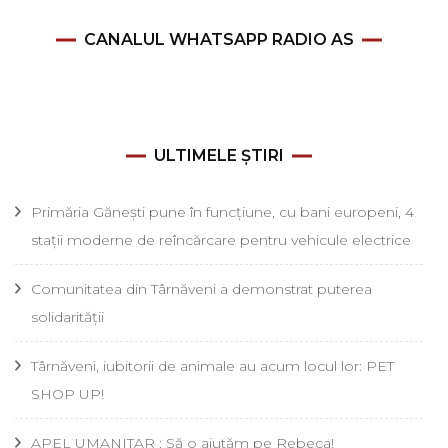
CANALUL WHATSAPP RADIO AS
ULTIMELE ȘTIRI
Primăria Gănești pune în funcțiune, cu bani europeni, 4
stații moderne de reîncărcare pentru vehicule electrice
Comunitatea din Târnăveni a demonstrat puterea
solidarității
Târnăveni, iubitorii de animale au acum locul lor: PET
SHOP UP!
APEL UMANITAR : Să o ajutăm pe Rebeca!