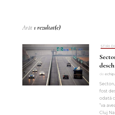
Muzica
Podcast
Piesa ta pe 107.1FM
Arăt
1 rezultat(e)
ȘTIRI D
Secto
desch
de
echip
Sectoru
fost de
odată 
”va ave
Cluj Na