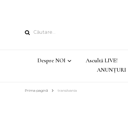
Caută
după:
Despre NOI
Ascultă LIVE!
ANUNȚURI
Echipa
Prima pagină
transilvania
Emisiunile noastre
Program