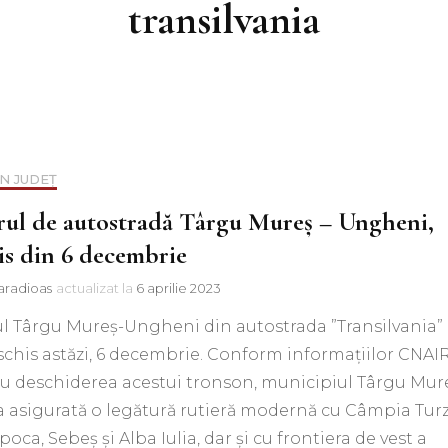
transilvania
IN JUDEȚ
rul de autostradă Târgu Mureș – Ungheni,
is din 6 decembrie
aradioas
actualizat la
6 aprilie 2023
l Târgu Mureș-Ungheni din autostrada ”Transilvania”
schis astăzi, 6 decembrie. Conform informațiilor CNAIR
cu deschiderea acestui tronson, municipiul Târgu Mur
a asigurată o legătură rutieră modernă cu Câmpia Turzi
poca, Sebeș și Alba Iulia, dar și cu frontiera de vest a