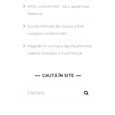
APEL UMANITAR : Să o ajutăm pe
Rebeca!
Școala Primară din Seuca a fost
complet modernizată
Tragedie în comuna Apold: primarul
Gabriel Mureșan a murit înecat
CAUTĂ ÎN SITE
Caută
după: