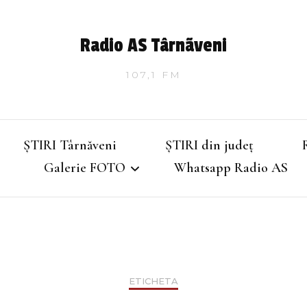
Radio AS Târnãveni
107,1 FM
ȘTIRI Târnăveni
ȘTIRI din județ
Galerie FOTO
Whatsapp Radio AS
Târnăveniul de altădată
Târnăveniul anilor 2000
ETICHETA
Târnăveni – Iarna