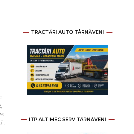
TRACTĂRI AUTO TÂRNĂVENI
 a
,
eș
ITP ALTIMEC SERV TÂRNĂVENI
i,