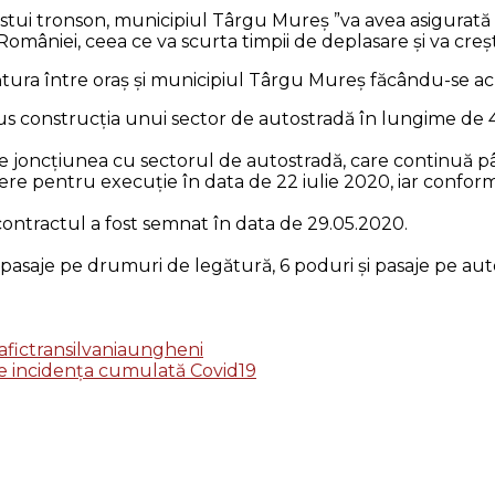
tui tronson, municipiul Târgu Mureș ”va avea asigurată 
a României, ceea ce va scurta timpii de deplasare și va cre
egătura între oraș și municipiul Târgu Mureș făcându-se
s construcția unui sector de autostradă în lungime de 4
 joncțiunea cu sectorul de autostradă, care continuă p
ere pentru execuție în data de 22 iulie 2020, iar conform 
r contractul a fost semnat în data de 29.05.2020.
i pasaje pe drumuri de legătură, 6 poduri și pasaje pe a
afic
transilvania
ungheni
e de incidența cumulată Covid19