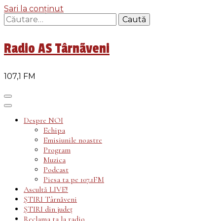
Sari la conținut
Caută
după:
Radio AS Târnãveni
107,1 FM
Despre NOI
Echipa
Emisiunile noastre
Program
Muzica
Podcast
Piesa ta pe 107.1FM
Ascultă LIVE!
ȘTIRI Târnăveni
ȘTIRI din județ
Reclama ta la radio