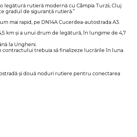
o legătură rutieră modernă cu Câmpia Turzii, Cluj
ște gradul de siguranță rutieră.”
 acum mai rapid, pe DN14A Cucerdea-autostrada A3.
,5 km și a unui drum de legătură, în lungime de 4,7
ână la Ungheni.
contractului trebuia să finalizeze lucrările în luna
utostradă și două noduri rutiere pentru conectarea