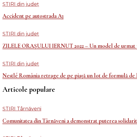
ȘTIRI din județ
Accident pe autostrada A3
ȘTIRI din județ
ZILELE ORAȘULUI IERNUT 2022 – Un model de urmat pen
ȘTIRI din județ
Nestlé România retrage de pe piață un lot de formulă de 
Articole populare
ȘTIRI Târnăveni
Comunitatea din Târnăveni a demonstrat puterea solidarită