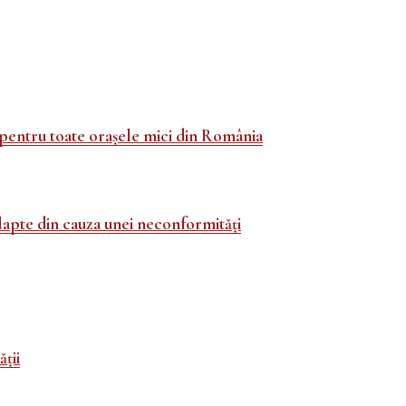
tru toate orașele mici din România
lapte din cauza unei neconformități
ții