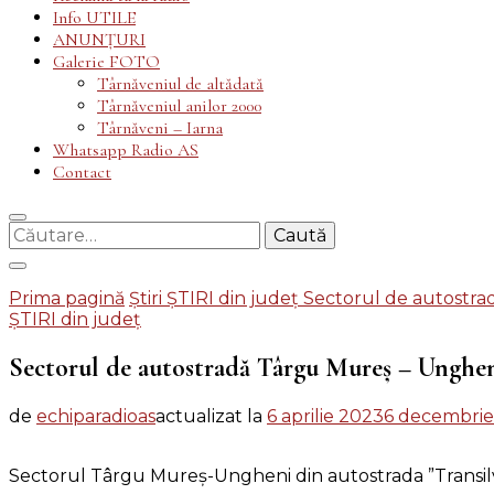
Info UTILE
ANUNȚURI
Galerie FOTO
Târnăveniul de altădată
Târnăveniul anilor 2000
Târnăveni – Iarna
Whatsapp Radio AS
Contact
Caută
după:
Prima pagină
Știri
ȘTIRI din județ
Sectorul de autostra
ȘTIRI din județ
Sectorul de autostradă Târgu Mureș – Unghen
de
echiparadioas
actualizat la
6 aprilie 2023
6 decembrie
Sectorul Târgu Mureș-Ungheni din autostrada ”Transilvan