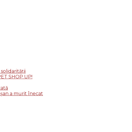
lidarității
: PET SHOP UP!
zată
șan a murit înecat