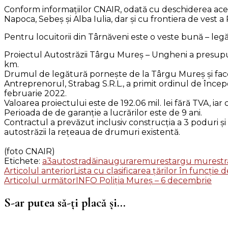
Conform informațiilor CNAIR, odată cu deschiderea aces
Napoca, Sebeș și Alba Iulia, dar și cu frontiera de vest 
Pentru locuitorii din Târnăveni este o veste bună – l
Proiectul Autostrăzii Târgu Mureș – Ungheni a presupu
km.
Drumul de legătură pornește de la Târgu Mureș și face
Antreprenorul, Strabag S.R.L., a primit ordinul de încep
februarie 2022.
Valoarea proiectului este de 192.06 mil. lei fără TVA, ia
Perioada de de garanție a lucrărilor este de 9 ani.
Contractul a prevăzut inclusiv construcția a 3 poduri ș
autostrăzii la rețeaua de drumuri existentă.
(foto CNAIR)
Etichete:
a3
autostradă
inaugurare
mures
targu mures
tr
Navigare
Articolul anterior
Lista cu clasificarea țărilor în funcți
Articolul următor
INFO Poliția Mureș – 6 decembrie
în
articole
S-ar putea să-ți placă și...