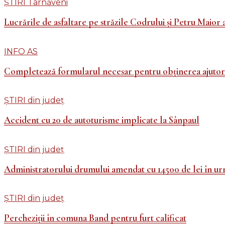
ȘTIRI Târnăveni
Lucrările de asfaltare pe străzile Codrului și Petru Maior a
INFO AS
Completează formularul necesar pentru obținerea ajutorul
ȘTIRI din județ
Accident cu 20 de autoturisme implicate la Sânpaul
ȘTIRI din județ
Administratorului drumului amendat cu 14500 de lei în ur
ȘTIRI din județ
Percheziții în comuna Band pentru furt calificat