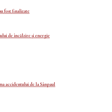
u fost finalizate
ui de încălzire și energie
ma accidentului de la Sânpaul