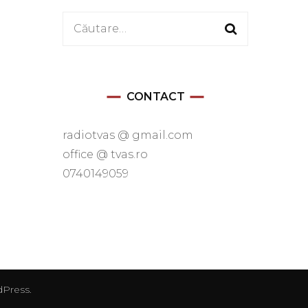
Caută
după:
CONTACT
radiotvas @ gmail.com
office @ tvas.ro
0740149059
Press
.