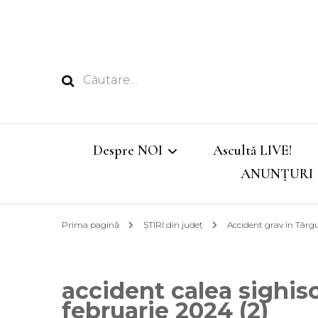
Caută
după:
Despre NOI
Ascultă LIVE!
ANUNȚURI
Echipa
Prima pagină
ȘTIRI din județ
Accident grav în Târg
Emisiunile noastre
accident calea sighis
Program
februarie 2024 (2)