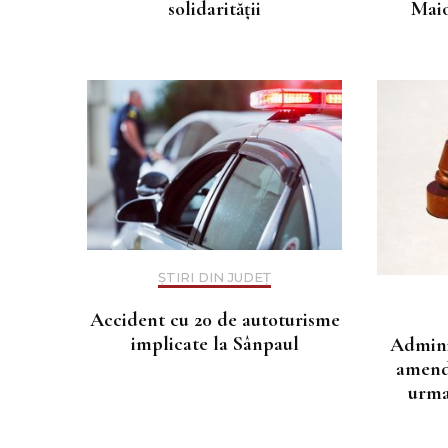
solidarității
Maio
ȘTIRI DIN JUDEȚ
Accident cu 20 de autoturisme
implicate la Sânpaul
Admini
amenda
urma