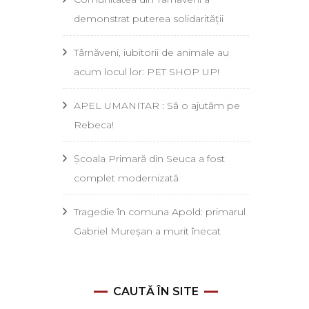
demonstrat puterea solidarității
Târnăveni, iubitorii de animale au
acum locul lor: PET SHOP UP!
APEL UMANITAR : Să o ajutăm pe
Rebeca!
Școala Primară din Seuca a fost
complet modernizată
Tragedie în comuna Apold: primarul
Gabriel Mureșan a murit înecat
CAUTĂ ÎN SITE