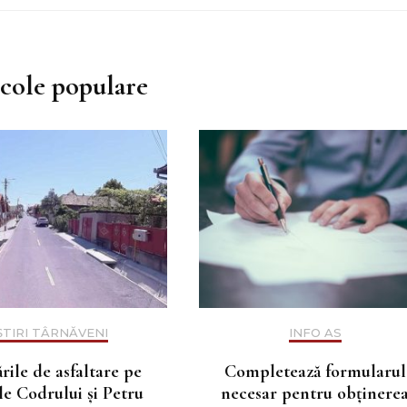
icole populare
ȘTIRI TÂRNĂVENI
INFO AS
rile de asfaltare pe
Completează formularul
ile Codrului și Petru
necesar pentru obținere