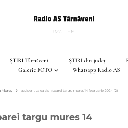
Radio AS Târnãveni
107,1 FM
ȘTIRI Târnăveni
ȘTIRI din județ
Galerie FOTO
Whatsapp Radio AS
u Mureș
accident calea sighisoarei targu mures 14 februarie 2024 (2)
Târnăveniul de altădată
Târnăveniul anilor 2000
oarei targu mures 14
Târnăveni – Iarna