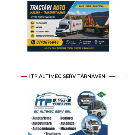
ITP ALTIMEC SERV TÂRNĂVENI