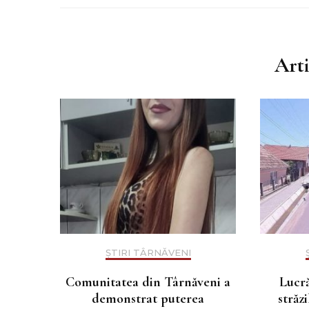
Art
ȘTIRI TÂRNĂVENI
Comunitatea din Târnăveni a
Lucră
demonstrat puterea
străz