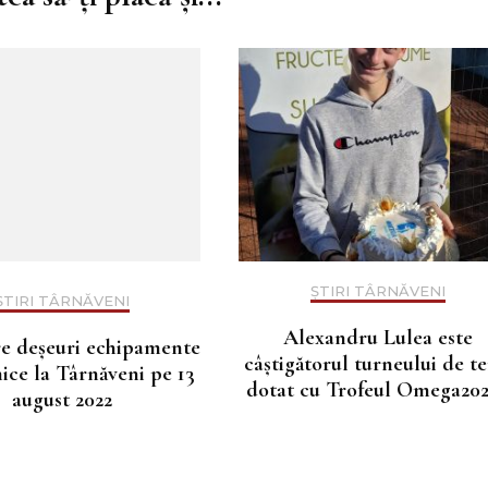
ȘTIRI TÂRNĂVENI
ȘTIRI TÂRNĂVENI
Alexandru Lulea este
e deșeuri echipamente
câștigătorul turneului de te
ice la Târnăveni pe 13
dotat cu Trofeul Omega202
august 2022