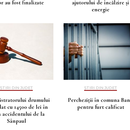
r au fost finalizate
ajutorului de încălzire și
energie
ȘTIRI DIN JUDEȚ
ȘTIRI DIN JUDEȚ
stratorului drumului
Percheziții în comuna Ba
t cu 14500 de lei în
pentru furt calificat
 accidentului de la
Sânpaul