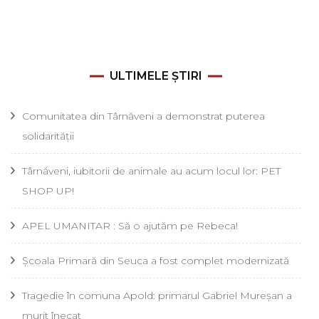
ULTIMELE ȘTIRI
Comunitatea din Târnăveni a demonstrat puterea
solidarității
Târnăveni, iubitorii de animale au acum locul lor: PET
SHOP UP!
APEL UMANITAR : Să o ajutăm pe Rebeca!
Școala Primară din Seuca a fost complet modernizată
Tragedie în comuna Apold: primarul Gabriel Mureșan a
murit înecat