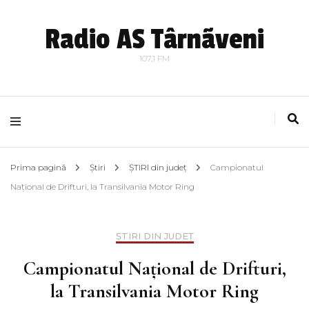
Radio AS Târnãveni
107,1 FM
Prima pagină
Știri
ȘTIRI din județ
Campionatul
Național de Drifturi, la Transilvania Motor Ring
ȘTIRI DIN JUDEȚ
Campionatul Național de Drifturi,
la Transilvania Motor Ring