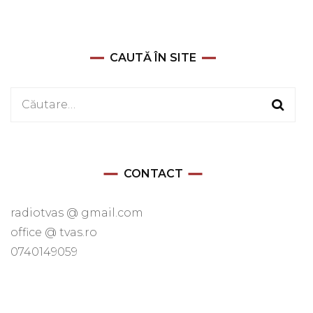
CAUTĂ ÎN SITE
Caută
după:
CONTACT
radiotvas @ gmail.com
office @ tvas.ro
0740149059