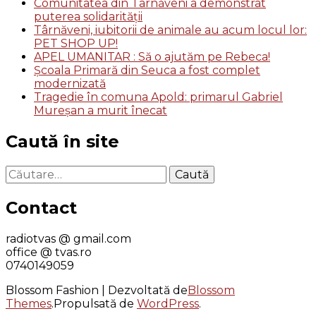
Comunitatea din Târnăveni a demonstrat
puterea solidarității
Târnăveni, iubitorii de animale au acum locul lor:
PET SHOP UP!
APEL UMANITAR : Să o ajutăm pe Rebeca!
Școala Primară din Seuca a fost complet
modernizată
Tragedie în comuna Apold: primarul Gabriel
Mureșan a murit înecat
Caută în site
Caută
după:
Contact
radiotvas @ gmail.com
office @ tvas.ro
0740149059
Blossom Fashion | Dezvoltată de
Blossom
Themes
.Propulsată de
WordPress
.