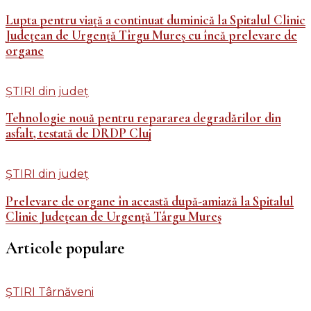
Lupta pentru viaţă a continuat duminică la Spitalul Clinic
Judeţean de Urgenţă Tîrgu Mureş cu încă prelevare de
organe
ȘTIRI din județ
Tehnologie nouă pentru repararea degradărilor din
asfalt, testată de DRDP Cluj
ȘTIRI din județ
Prelevare de organe în această după-amiază la Spitalul
Clinic Judeţean de Urgenţă Târgu Mureş
Articole populare
ȘTIRI Târnăveni