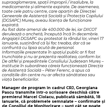
supraaglomerare, spații improprii / insalubre, la
medicamente și alimente expirate. De asemenea,
toate cele patru centre, care aparțin de Direcției
Geneerale de Asistență Socială și Protecția Copilului
(DGSAPC) Mureș, aveau licența de funcționare
expirată.
Au fost date amenzi de 400.000 de lei, iar DIICOT
derulează o anchetă, începută încă în decembrie.
Angajații DGSAPC au protestat la rândul lor, vineri 17
ianuarie, susținând că își fac treaba, dar că se
confruntă cu lipsa acută de personal.
Informațiile prezentate în spațiul public ar fi fost
trunchiate și nu ar prezenta realitatea, conform lor.
De altfel și președintele Consiliului Județean Mureș –
instituție în subordinea căreia funcționează Direcția
de Asistență Socială – Péter Ferenc, a spus că
condițiile din centre nu ar afecta sănătatea sau
viața beneficiarilor.
Manager de program în cadrul CRJ, Georgiana
Pascu transmite într-o scrisoare deschisă către
premierul Marcel Ciolacu, publicată sâmbătă, 18
ianuarie, că problemele semnalate – confirmate și
de Consiliul de Monitorizare – sunt cât se poate