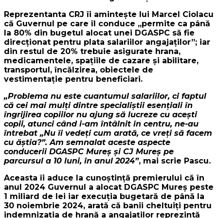
Reprezentanta CRJ îi aminteşte lui Marcel Ciolacu
că Guvernul pe care îl conduce „permite ca până
la 80% din bugetul alocat unei DGASPC să fie
direcţionat pentru plata salariilor angajaţilor”; iar
din restul de 20% trebuie asigurate hrana,
medicamentele, spaţiile de cazare şi abilitare,
transportul, încălzirea, obiectele de
vestimentaţie pentru beneficiari.
„Problema nu este cuantumul salariilor, ci faptul
că cei mai mulţi dintre specialiştii esenţiali în
îngrijirea copiilor nu ajung să lucreze cu aceşti
copii, atunci când i-am întâlnit în centru, ne-au
întrebat „Nu îi vedeţi cum arată, ce vreţi să facem
cu ăştia?”. Am semnalat aceste aspecte
conducerii DGASPC Mureş şi CJ Mureş pe
parcursul a 10 luni, în anul 2024”
, mai scrie Pascu.
Aceasta îi aduce la cunoştinţă premierului că în
anul 2024 Guvernul a alocat DGASPC Mureş peste
1 miliard de lei iar execuţia bugetară de până la
30 noiembrie 2024, arată că banii cheltuiţi pentru
indemnizaţia de hrană a angajaţilor reprezintă