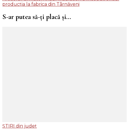
în
producția la fabrica din Târnăveni
articole
S-ar putea să-ți placă și...
ȘTIRI din județ