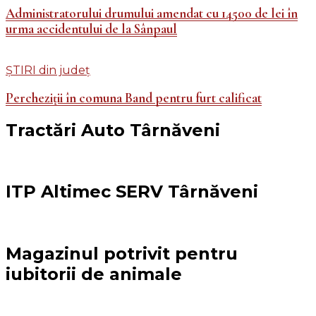
Administratorului drumului amendat cu 14500 de lei în
urma accidentului de la Sânpaul
ȘTIRI din județ
Percheziții în comuna Band pentru furt calificat
Tractări Auto Târnăveni
ITP Altimec SERV Târnăveni
Magazinul potrivit pentru
iubitorii de animale