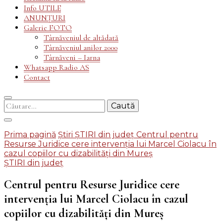
Info UTILE
ANUNȚURI
Galerie FOTO
Târnăveniul de altădată
Târnăveniul anilor 2000
Târnăveni – Iarna
Whatsapp Radio AS
Contact
Caută
după:
Prima pagină
Știri
ȘTIRI din județ
Centrul pentru
Resurse Juridice cere intervenția lui Marcel Ciolacu în
cazul copiilor cu dizabilități din Mureș
ȘTIRI din județ
Centrul pentru Resurse Juridice cere
intervenția lui Marcel Ciolacu în cazul
copiilor cu dizabilități din Mureș