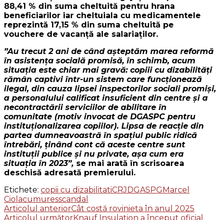
88,41 % din suma cheltuită pentru hrana
beneficiarilor iar cheltuiala cu medicamentele
reprezintă 17,15 % din suma cheltuită pe
vouchere de vacanţă ale salariaţilor.
”Au trecut 2 ani de când aşteptăm marea reformă
în asistenţa socială promisă, în schimb, acum
situaţia este chiar mai gravă: copiii cu dizabilităţi
rămân captivi într-un sistem care funcţionează
ilegal, din cauza lipsei inspectorilor sociali promişi,
a personalului calificat insuficient din centre şi a
necontractării serviciilor de abilitare în
comunitate (motiv invocat de DGASPC pentru
instituţionalizarea copiilor). Lipsa de reacţie din
partea dumneavoastră în spaţiul public ridică
întrebări, ţinând cont că aceste centre sunt
instituţii publice şi nu private, aşa cum era
situaţia în 2023”,
se mai arată în scrisoarea
deschisă adresată premierului.
Etichete:
copii cu dizabilitati
CRJ
DGASPG
Marcel
Ciolacu
mures
scandal
Navigare
Articolul anterior
Cât costă rovinieta în anul 2025
Articolul următor
Knauf Insulation a început oficial