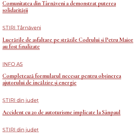
Comunitatea din Târnăveni a demonstrat puterea
solidarității
ȘTIRI Târnăveni
Lucrările de asfaltare pe străzile Codrului și Petru Maior
au fost finalizate
INFO AS
Completează formularul necesar pentru obținerea
ajutorului de încălzire și energie
ȘTIRI din județ
Accident cu 20 de autoturisme implicate la Sânpaul
ȘTIRI din județ