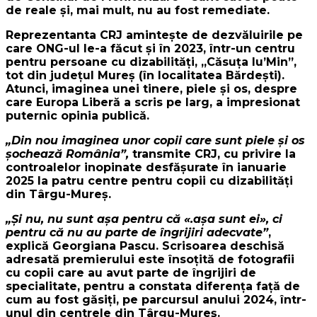
de reale și, mai mult, nu au fost remediate.
Reprezentanta CRJ amintește de dezvăluirile pe
care ONG-ul le-a făcut și în 2023, într-un centru
pentru persoane cu dizabilități, „Căsuța lu’Min”,
tot din județul Mureș (în localitatea Bărdești).
Atunci, imaginea unei tinere, piele și os, despre
care Europa Liberă a scris pe larg, a impresionat
puternic opinia publică.
„Din nou imaginea unor copii care sunt piele și os
șochează România”,
transmite CRJ, cu privire la
controalelor inopinate desfășurate în ianuarie
2025 la patru centre pentru copii cu dizabilități
din Târgu-Mureș.
„Și nu, nu sunt așa pentru că «.așa sunt ei», ci
pentru că nu au parte de îngrijiri adecvate”
,
explică Georgiana Pascu. Scrisoarea deschisă
adresată premierului este însoțită de fotografii
cu copii care au avut parte de îngrijiri de
specialitate, pentru a constata diferența față de
cum au fost găsiți, pe parcursul anului 2024, într-
unul din centrele din Târgu-Mureș.