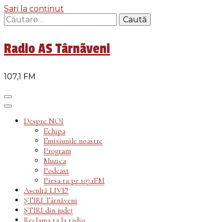
Sari la conținut
Caută
după:
Radio AS Târnãveni
107,1 FM
Despre NOI
Echipa
Emisiunile noastre
Program
Muzica
Podcast
Piesa ta pe 107.1FM
Ascultă LIVE!
ȘTIRI Târnăveni
ȘTIRI din județ
Reclama ta la radio