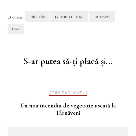
info utile
parcare cu plata
tarnaveni
Etichete:
taxa
Navigare
în
articole
S-ar putea să-ți placă și...
ȘTIRI TÂRNĂVENI
Un nou incendiu de vegetație uscată la
Târnăveni