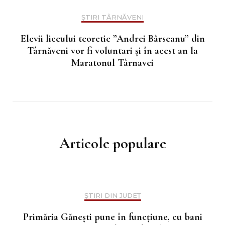
ȘTIRI TÂRNĂVENI
Elevii liceului teoretic ”Andrei Bârseanu” din
Târnăveni vor fi voluntari și în acest an la
Maratonul Târnavei
Articole populare
ȘTIRI DIN JUDEȚ
Primăria Gănești pune în funcțiune, cu bani