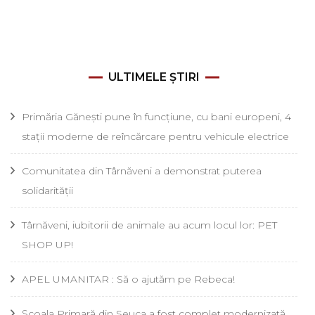
ULTIMELE ȘTIRI
Primăria Gănești pune în funcțiune, cu bani europeni, 4
stații moderne de reîncărcare pentru vehicule electrice
Comunitatea din Târnăveni a demonstrat puterea
solidarității
Târnăveni, iubitorii de animale au acum locul lor: PET
SHOP UP!
APEL UMANITAR : Să o ajutăm pe Rebeca!
Școala Primară din Seuca a fost complet modernizată