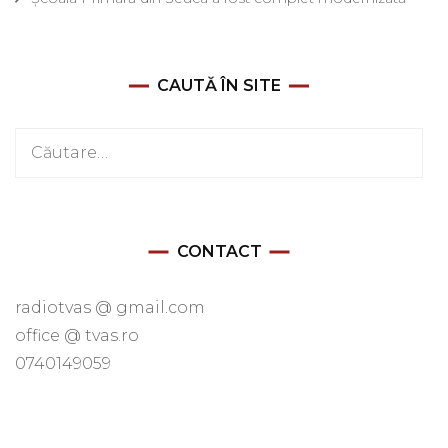
CAUTĂ ÎN SITE
Caută
după:
CONTACT
radiotvas @ gmail.com
office @ tvas.ro
0740149059