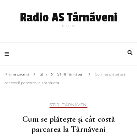
Radio AS Târnãveni
107,1 FM
Prima pagină
Știri
ȘTIRI Târnăveni
Cum se plătește și
cât costă parcarea la Târnăveni
ȘTIRI TÂRNĂVENI
Cum se plătește și cât costă
parcarea la Târnăveni