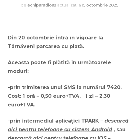
de
echiparadioas
actualizat la
15 octombrie 2025
Din 20 octombrie intră în vigoare la
Târnăveni parcarea cu plată.
Aceasta poate fi plătită în următoarele
moduri:
-prin trimiterea unui SMS la numărul 7420.
Cost: 1 oră – 0,50 euro+TVA, 1 zi – 2,30
euro+TVA.
-prin intermediul aplicației TPARK –
descarcă
aici pentru telefoane cu sistem Android
, sau
descarcă aici pentru telefoane cu IOS –