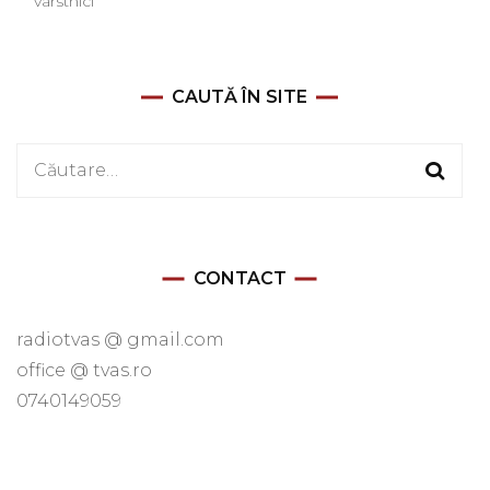
vârstnici
CAUTĂ ÎN SITE
Caută
după:
CONTACT
radiotvas @ gmail.com
office @ tvas.ro
0740149059