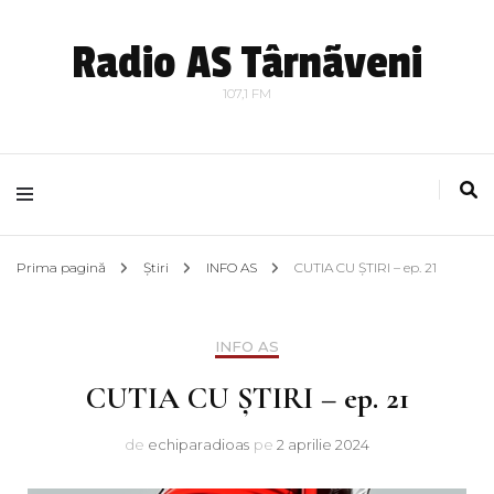
Radio AS Târnãveni
107,1 FM
Prima pagină
Știri
INFO AS
CUTIA CU ȘTIRI – ep. 21
INFO AS
CUTIA CU ȘTIRI – ep. 21
de
echiparadioas
pe
2 aprilie 2024