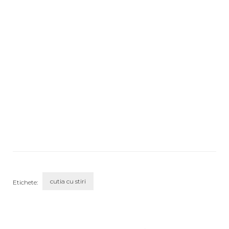
cutia cu stiri
Etichete:
Navigare
în
articole