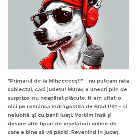
”Primarul de la Miheeeeeș!!” – nu puteam rata
subiectul, căci județul Mureș e uneori plin de
surprize, nu neapărat plăcute. N-am uitat-o
nici pe românca îndrăgostită de Brad Pitt – și
neiubită, și cu banii luați. Vorbim însă și
despre alte tipuri de înșelătorii online de
care e bine să vă păziți. Revenind în județ,