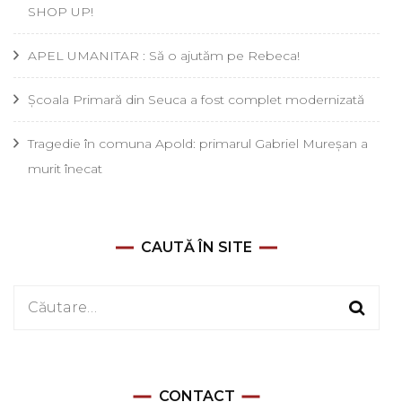
SHOP UP!
APEL UMANITAR : Să o ajutăm pe Rebeca!
Școala Primară din Seuca a fost complet modernizată
Tragedie în comuna Apold: primarul Gabriel Mureșan a
murit înecat
CAUTĂ ÎN SITE
Caută
după:
CONTACT