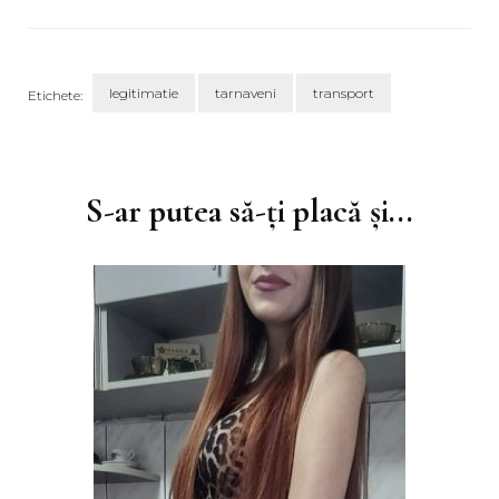
legitimatie
tarnaveni
transport
Etichete:
Navigare
în
articole
S-ar putea să-ți placă și...