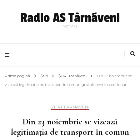
Radio AS Târnãveni
107,1 FM
Prima pagină
Știri
ȘTIRI Târnăveni
Din 23 noiembrie se
vizează legitimația de transport în comun gratuit pentru pensionari
ȘTIRI TÂRNĂVENI
Din 23 noiembrie se vizează
legitimația de transport în comun