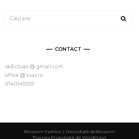
Caută
după:
CONTACT
radiotvas @ gmail.com
office @ tvas.ro
0740149059
Blossom Fashion | Dezvoltată de
Blossom
Themes
.Propulsată de
WordPress
.