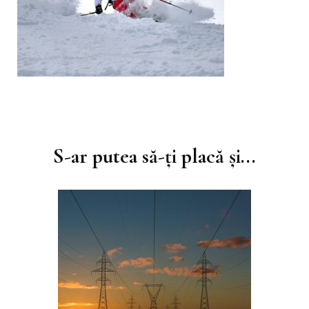
Navigare
în
S-ar putea să-ți placă și...
articole