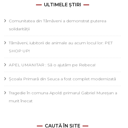
ULTIMELE ȘTIRI
Comunitatea din Târnăveni a demonstrat puterea
solidarității
Târnăveni, iubitorii de animale au acum locul lor: PET
SHOP UP!
APEL UMANITAR : Să o ajutăm pe Rebeca!
Școala Primară din Seuca a fost complet modernizată
Tragedie în comuna Apold: primarul Gabriel Mureșan a
murit înecat
CAUTĂ ÎN SITE