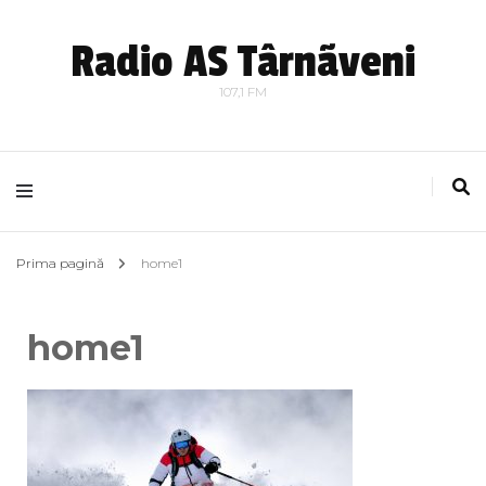
Radio AS Târnãveni
107,1 FM
Prima pagină
home1
home1