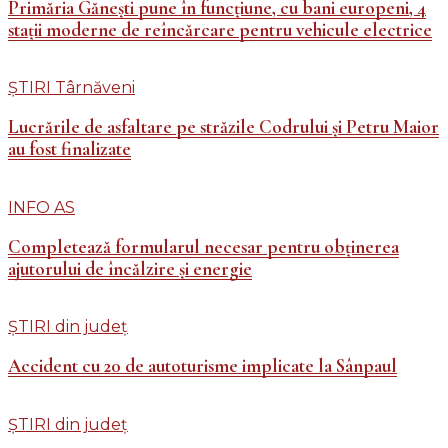
Primăria Gănești pune în funcțiune, cu bani europeni, 4
stații moderne de reîncărcare pentru vehicule electrice
ȘTIRI Târnăveni
Lucrările de asfaltare pe străzile Codrului și Petru Maior
au fost finalizate
INFO AS
Completează formularul necesar pentru obținerea
ajutorului de încălzire și energie
ȘTIRI din județ
Accident cu 20 de autoturisme implicate la Sânpaul
ȘTIRI din județ