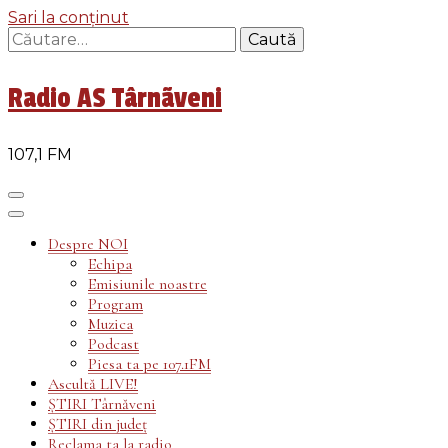
Sari la conținut
Caută
după:
Radio AS Târnãveni
107,1 FM
Despre NOI
Echipa
Emisiunile noastre
Program
Muzica
Podcast
Piesa ta pe 107.1FM
Ascultă LIVE!
ȘTIRI Târnăveni
ȘTIRI din județ
Reclama ta la radio