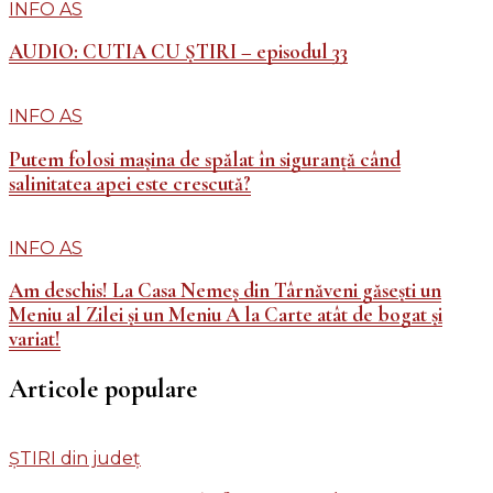
INFO AS
AUDIO: CUTIA CU ȘTIRI – episodul 33
INFO AS
Putem folosi mașina de spălat în siguranță când
salinitatea apei este crescută?
INFO AS
Am deschis! La Casa Nemeș din Târnăveni găsești un
Meniu al Zilei și un Meniu A la Carte atât de bogat și
variat!
Articole populare
ȘTIRI din județ