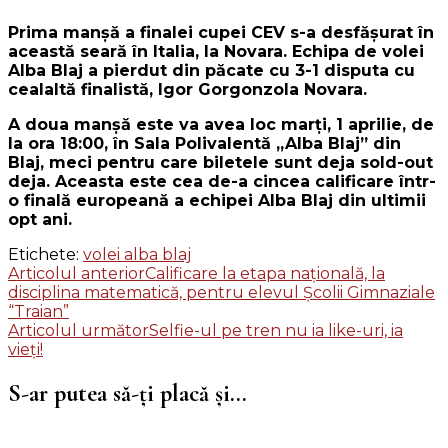
Prima manșă a finalei cupei CEV s-a desfășurat în
această seară în Italia, la Novara. Echipa de volei
Alba Blaj a pierdut din păcate cu 3-1 disputa cu
cealaltă finalistă, Igor Gorgonzola Novara.
A doua manșă este va avea loc marți, 1 aprilie, de
la ora 18:00, în Sala Polivalentă „Alba Blaj” din
Blaj, meci pentru care biletele sunt deja sold-out
deja. Aceasta este cea de-a cincea calificare într-
o finală europeană a echipei Alba Blaj din ultimii
opt ani.
Etichete:
volei alba blaj
Navigare
Articolul anterior
Calificare la etapa naţională, la
disciplina matematică, pentru elevul Şcolii Gimnaziale
în
“Traian”
articole
Articolul următor
Selfie-ul pe tren nu ia like-uri, ia
vieți!
S-ar putea să-ți placă și...