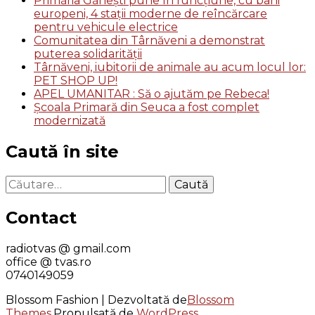
Primăria Gănești pune în funcțiune, cu bani
europeni, 4 stații moderne de reîncărcare
pentru vehicule electrice
Comunitatea din Târnăveni a demonstrat
puterea solidarității
Târnăveni, iubitorii de animale au acum locul lor:
PET SHOP UP!
APEL UMANITAR : Să o ajutăm pe Rebeca!
Școala Primară din Seuca a fost complet
modernizată
Caută în site
Caută
după:
Contact
radiotvas @ gmail.com
office @ tvas.ro
0740149059
Blossom Fashion | Dezvoltată de
Blossom
Themes
.Propulsată de
WordPress
.