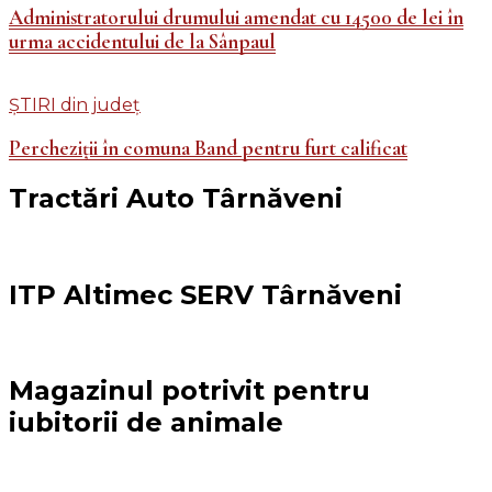
Administratorului drumului amendat cu 14500 de lei în
urma accidentului de la Sânpaul
ȘTIRI din județ
Percheziții în comuna Band pentru furt calificat
Tractări Auto Târnăveni
ITP Altimec SERV Târnăveni
Magazinul potrivit pentru
iubitorii de animale